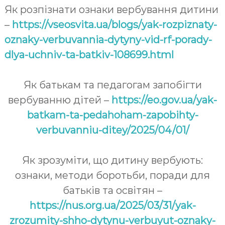
Як розпізнати ознаки вербування дитини
–
https://vseosvita.ua/blogs/yak-rozpiznaty-
oznaky-verbuvannia-dytyny-vid-rf-porady-
dlya-uchniv-ta-batkiv-108699.html
Як батькам та педагогам запобігти
вербуванню дітей –
https://eo.gov.ua/yak-
batkam-ta-pedahoham-zapobihty-
verbuvanniu-ditey/2025/04/01/
Як зрозуміти, що дитину вербують:
ознаки, методи боротьби, поради для
батьків та освітян –
https://nus.org.ua/2025/03/31/yak-
zrozumity-shho-dytynu-verbuyut-oznaky-