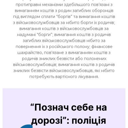
протиправні механізми здебільшого пов’язані з
вимаганням коштів з родин загиблих оборонців
під виглядом сплати “боргів” та вимагання коштів
з військовослужбовців за нібито борги їх родичів;
вимагання коштів з військовослужбовців за
надумані “борги”; вимагання коштів з родичів
загиблих військовослужбовців нібито за
повернення їх з російського полону; фінансове
шахрайство, пов’язане з вимаганням коштів з
родичів зниклих безвісти або полонених
військовослужбовців; вимагання коштів з родичів
зниклих безвісти військовослужбовців, які нібито
потребують вартісного лікування.