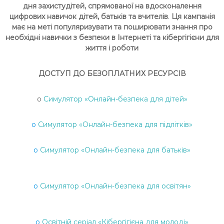
дня захистудітей, спрямованої на вдосконалення
Ч
цифрових навичок дітей, батьків та вчителів
.
Ця кампанія
Н
має на меті популяризувати та поширювати знання про
І
необхідні навички з безпеки в Інтернеті та кібергігієни для
В
життя і роботи
С
Ь
ДОСТУП ДО БЕЗОПЛАТНИХ РЕСУРСІВ
К
О
o
Симулятор «Онлайн-безпека для дітей»
Ї
М
o
Симулятор «Онлайн-безпека для підлітків»
О
Л
o
Симулятор «Онлайн-безпека для батьків»
О
Д
І
o
Симулятор «Онлайн-безпека для освітян»
o
Освітній серіал «Кібергігієна для молоді»