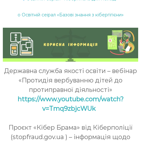
o Освітній сеірал «Базові знання з кібергігієни»
Державна служба якості освіти – вебінар
«Протидія вербуванню дітей до
протиправної діяльності»
https://www.youtube.com/watch?
v=Tmq9zbjcWUk
Проєкт «Кібер Брама» від Кіберполіції
(stopfraud.gov.ua ) – інформація щодо