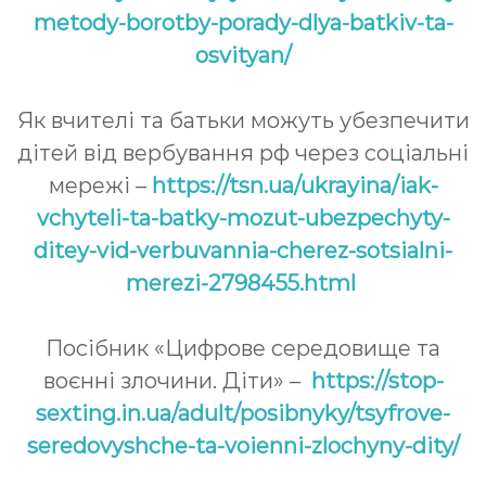
metody-borotby-porady-dlya-batkiv-ta-
osvityan/
Як вчителі та батьки можуть убезпечити
дітей від вербування рф через соціальні
мережі –
https://tsn.ua/ukrayina/iak-
vchyteli-ta-batky-mozut-ubezpechyty-
ditey-vid-verbuvannia-cherez-sotsialni-
merezi-2798455.html
Посібник «Цифрове середовище та
воєнні злочини. Діти» –
https://stop-
sexting.in.ua/adult/posibnyky/tsyfrove-
seredovyshche-ta-voienni-zlochyny-dity/