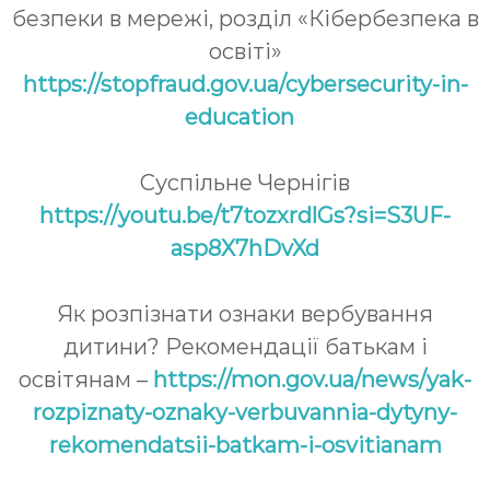
безпеки в мережі, розділ «Кібербезпека в
освіті»
https://stopfraud.gov.ua/cybersecurity-in-
education
Суспільне Чернігів
https://youtu.be/t7tozxrdlGs?si=S3UF-
asp8X7hDvXd
Як розпізнати ознаки вербування
дитини? Рекомендації батькам і
освітянам –
https://mon.gov.ua/news/yak-
rozpiznaty-oznaky-verbuvannia-dytyny-
rekomendatsii-batkam-i-osvitianam