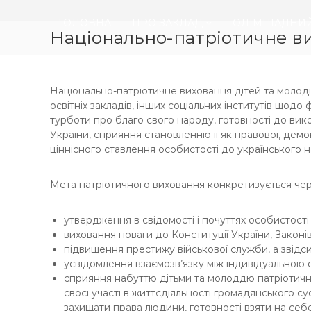
ГОЛОВНА
ПРО ЗАКЛАД
ОЛІМПІАДНИЙ
П
Національно-патріотичне в
М
М
е
А
А
р
Н
ІНФОРМАЦІЙНІ МАТЕРІАЛИ
ВАКАНСІЇ
е
Л
й
А
Національно-патріотичне виховання дітей та молоді 
т
А
освітніх закладів, інших соціальних інститутів щодо
и
турботи про благо свого народу, готовності до викон
К
д
України, сприяння становленню її як правової, де
А
о
ціннісного ставлення особистості до українського н
Д
в
Е
м
Мета патріотичного виховання конкретизується чер
і
М
с
І
т
утвердження в свідомості і почуттях особистості
Я
у
виховання поваги до Конституції України, Законі
Н
підвищення престижу військової служби, а звідси
А
усвідомлення взаємозв’язку між індивідуальною 
У
сприяння набуттю дітьми та молоддю патріотично
К
своєї участі в життєдіяльності громадянського с
У
захищати права людини, готовності взяти на себе