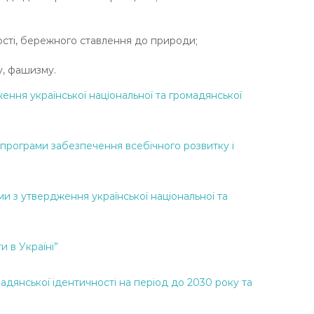
ості, бережного ставлення до природи;
у, фашизму.
ння української національної та громадянської
програми забезпечення всебічного розвитку і
и з утвердження української національної та
и в Україні”
мадянської ідентичності на період до 2030 року та