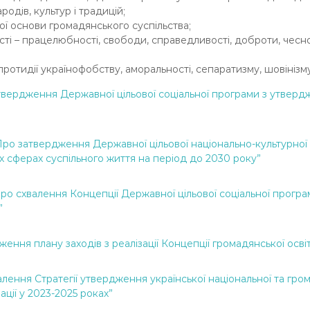
дів, культур і традицій;
ої основи громадянського суспільства;
сті – працелюбності, свободи, справедливості, доброти, чесн
ротидії українофобству, аморальності, сепаратизму, шовінізм
вердження Державної цільової соціальної програми з утвердже
ро затвердження Державної цільової національно-культурної 
іх сферах суспільного життя на період до 2030 року”
о схвалення Концепції Державної цільової соціальної програм
”
ння плану заходів з реалізації Концепції громадянської освіт
лення Стратегії утвердження української національної та гро
ації у 2023-2025 роках”