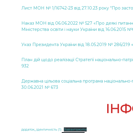
Лист МОН № 1/16742-23 від 27.10.23 року “Про заст
Н
аказ МОН від 06.06.2022 № 527 «Про деякі питання
Міністерства освіти і науки України від 16.06.2015 №
Указ Президента України від 18.05.2019 № 286/219 
План дій щодо реалізації Стратегії національно-па
932
Державна цільова соціальна програма національно-п
30.06.2021 № 673
ІНФ
додаток_ідентичність (1)
Завантажити