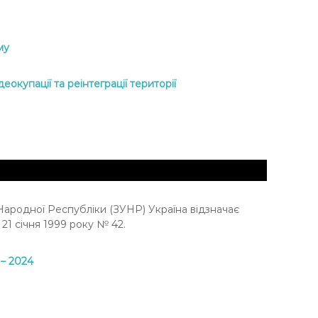
му
окупації та реінтеграції території
Народної Республіки (ЗУНР) Україна відзначає
21 січня 1999 року № 42.
 – 2024