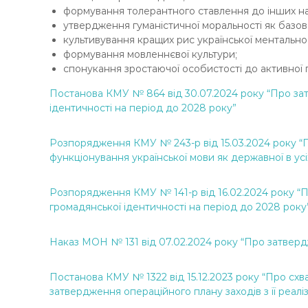
Ч
формування толерантного ставлення до інших наро
утвердження гуманістичної моральності як базов
Н
культивування кращих рис української ментально
І
формування мовленнєвої культури;
В
спонукання зростаючої особистості до активної п
С
Ь
Постанова КМУ № 864 від 30.07.2024 року “Про зат
ідентичності на період до 2028 року”
К
О
Ї
Розпорядження КМУ № 243-р від 15.03.2024 року “П
функціонування української мови як державної в ус
М
О
Л
Розпорядження КМУ № 141-р від 16.02.2024 року “Пр
громадянської ідентичності на період до 2028 року
О
Д
І
Наказ МОН № 131 від 07.02.2024 року “Про затвердже
Постанова КМУ № 1322 від 15.12.2023 року “Про схва
затвердження операційного плану заходів з її реаліз