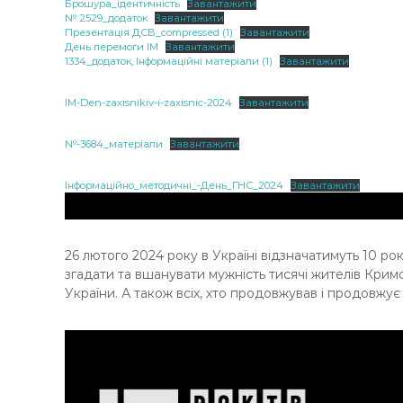
Брошура_ідентичність
Завантажити
№ 2529_додаток
Завантажити
Презентація ДСВ_compressed (1)
Завантажити
День перемоги ІМ
Завантажити
1334_додаток, Інформаційні матеріали (1)
Завантажити
IM-Den-zaxisnikiv-i-zaxisnic-2024
Завантажити
№-3684_матеріали
Завантажити
Інформаційно_методичні_-День_ГНС_2024
Завантажити
26 лютого 2024 року в Україні відзначатимуть 10 ро
згадати та вшанувати мужність тисячі жителів Кримс
України. А також всіх, хто продовжував і продовжу