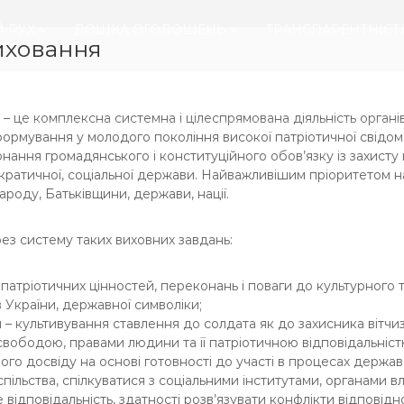
 РУХ
ДОШКА ОГОЛОШЕНЬ
ТРАНСПАРЕНТНІСТ
иховання
– це комплексна системна і цілеспрямована діяльність органів 
 формування у молодого покоління високої патріотичної свідомо
ання громадянського і конституційного обов’язку із захисту н
мократичної, соціальної держави. Найважливішим пріоритетом 
ароду, Батьківщини, держави, нації.
ез систему таких виховних завдань:
 патріотичних цінностей, переконань і поваги до культурного 
в України, державної символіки;
 – культивування ставлення до солдата як до захисника вітчиз
свободою, правами людини та її патріотичною відповідальніст
го досвіду на основі готовності до участі в процесах держа
успільства, спілкуватися з соціальними інститутами, органами 
 відповідальність, здатності розв’язувати конфлікти відповід