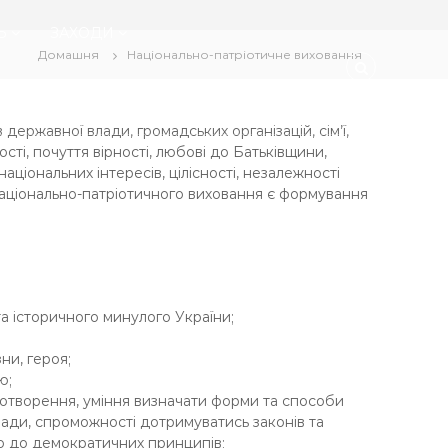
Ь
ЗАХОДИ
Домашня
Національно-патріотичне виховання
державної влади, громадських організацій, сім’ї,
сті, почуття вірності, любові до Батьківщини,
аціональних інтересів, цілісності, незалежності
національно-патріотичного виховання є формування
та історичного минулого України;
ни, героя;
ю;
вотворення, уміння визначати форми та способи
влади, спроможності дотримуватись законів та
но до демократичних принципів;