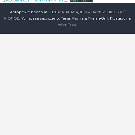
до-роботи-в-осынньо-зимовий-період
Завантажити
Ч
Авторське право © 2026
МАЛА АКАДЕМІЯ НАУК УЧНІВСЬКОЇ
Н
МОЛОДІ
Усі права захищено. Тема:
Flash
від ThemeGrill. Працює на
І
WordPress
В
С
Ь
К
О
Ї
М
О
Л
О
Д
І