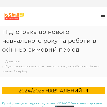
П
е
М
М
А
р
А
Н
е
Л
й
Підготовка до нового
А
т
А
навчального року та роботи в
и
К
д
осінньо-зимовий період
А
о
в
Д
м
Е
Домашня
і
М
Підготовка до нового навчального року та роботи в осінньо-
с
зимовий період
І
т
Я
у
Н
А
2024/2025 НАВЧАЛЬНИЙ РІ
У
К
Про-підготовку-закладу-освіти-до-нового-2024-2025-навчального-року-та-
У