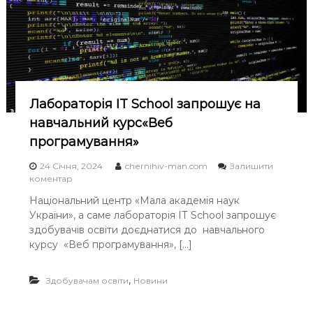
т
и
с
ь
д
о
в
о
л
Лабораторія ІТ School запрошує на
о
навчальний курс«Веб
н
т
програмування»
е
р
24 Січня, 2024
chernihiv-man.com
Залишити
с
o
коментар
ь
n
Національний центр «Мала академія наук
к
Л
України», а саме лабораторія ІТ School запрошує
о
а
г
б
здобувачів освіти доєднатися до навчального
о
о
курсу «Веб програмування», […]
п
р
р
а
о
т
,
Здобувачам освіти
Новини
є
о
к
р