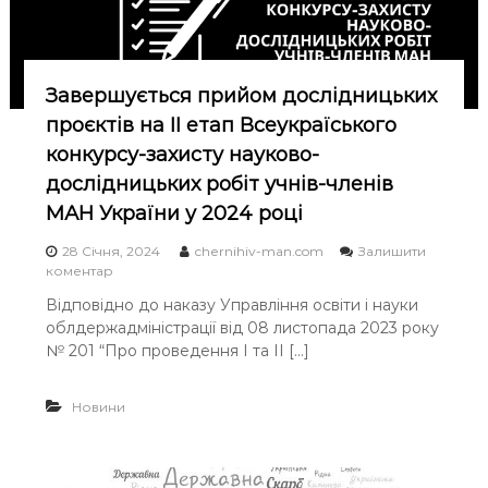
н
и
й
)
е
Завершується прийом дослідницьких
т
проєктів на ІІ етап Всеукраїського
а
п
конкурсу-захисту науково-
В
дослідницьких робіт учнів-членів
с
е
МАН України у 2024 році
у
к
28 Січня, 2024
chernihiv-man.com
Залишити
р
o
коментар
а
n
Відповідно до наказу Управління освіти і науки
ї
З
н
облдержадміністрації від 08 листопада 2023 року
а
с
в
№ 201 “Про проведення І та ІІ […]
ь
е
к
р
о
Новини
ш
г
у
о
є
к
т
о
ь