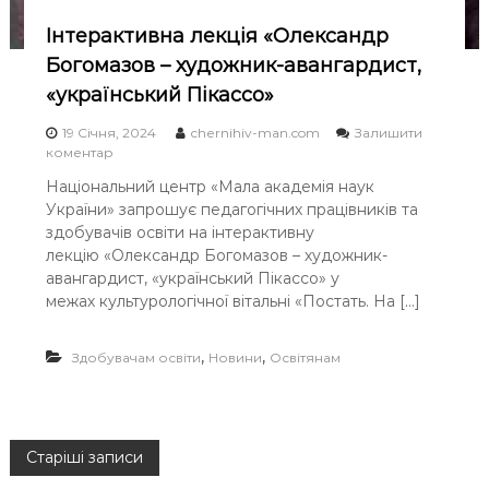
ї
Інтерактивна лекція «Олександр
н
а
Богомазов – художник-авангардист,
:
«український Пікассо»
к
о
19 Січня, 2024
chernihiv-man.com
Залишити
м
o
коментар
п
n
е
Національний центр «Мала академія наук
І
т
України» запрошує педагогічних працівників та
н
е
т
здобувачів освіти на інтерактивну
н
е
т
лекцію «Олександр Богомазов – художник-
р
н
авангардист, «український Пікассо» у
а
и
межах культурологічної вітальні «Постать. На […]
к
й
т
у
и
ч
,
,
Здобувачам освіти
Новини
Освітянам
в
е
н
н
а
ь
л
”
е
Н
Старіші записи
к
ц