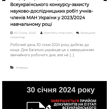
Всеукраїнського конкурсу-захисту
Ч
Н
науково-дослідницьких робіт учнів-
І
членів МАН України у 2023/2024
В
навчальному році
С
30 Січня, 2024
chernihiv-man.com
Залишити
Ь
o
коментар
К
n
Робочий день 30 січня 2024 року добігає до
О
С
кінця. Для багатьох українців це є завершенням
т
Ї
а
звичайного робочого дня, але не […]
М
р
О
т
Новини
у
Л
є
О
І
Д
І
(
І
о
б
л
а
с