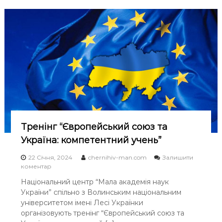
л
м
ь
о
н
Д
и
е
й
н
к
ь
у
С
р
о
с
б
«
о
В
р
е
н
б
о
п
с
Тренінг “Європейський союз та
р
т
о
Україна: компетентний учень”
і
г
р
22 Січня, 2024
chernihiv-man.com
Залишити
а
o
коментар
м
n
Національний центр “Мала академія наук
у
Т
в
України” спільно з Волинським національним
р
а
е
університетом імені Лесі Українки
н
н
організовують тренінг “Європейський союз та
н
і