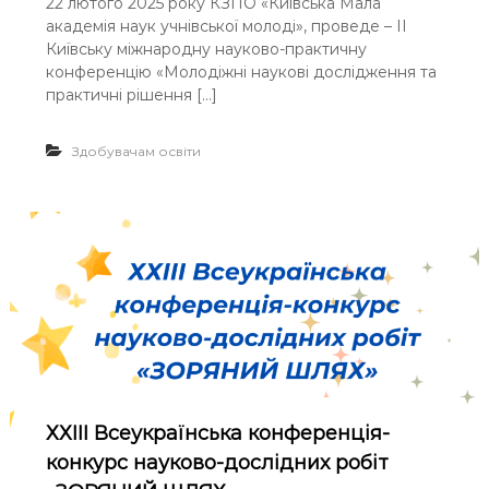
а
22 лютого 2025 року КЗПО «Київська Мала
І
н
с
академія наук учнівської молоді», проведе – ІІ
І
е
і
К
Київську міжнародну науково-практичну
:
в
и
конференцію «Молодіжні наукові дослідження та
н
ї
практичні рішення […]
а
в
у
с
к
ь
Здобувачам освіти
а
к
д
а
і
м
т
і
я
ж
м
н
»
а
р
о
д
н
а
н
а
ХХІІІ Всеукраїнська конференція-
у
к
конкурс науково-дослідних робіт
о