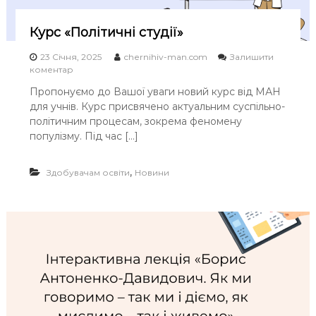
ц
е
д
Курс «Політичні студії»
о
в
23 Січня, 2025
chernihiv-man.com
Залишити
е
o
коментар
с
n
Пропонуємо до Вашої уваги новий курс від МАН
т
К
и
для учнів. Курс присвячено актуальним суспільно-
у
?
р
політичним процесам, зокрема феномену
»
с
популізму. Під час […]
«
П
о
,
Здобувачам освіти
Новини
л
і
т
и
ч
н
і
с
т
у
д