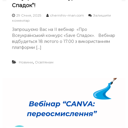
Спадок”!
Ч
Н
29 Січня, 2025
chernihiv-man.com
Залишити
І
o
коментар
n
В
Запрошуємо Вас на ІІ вебінар «Про
В
С
Всеукраїнський конкурс «Save Спадок». Вебінар
с
Ь
е
відбудеться 18 лютого о 17.00 з використанням
у
К
платформи […]
к
О
р
Ї
а
,
Новини
Освітянам
ї
М
н
О
с
Л
ь
к
О
и
Д
й
І
к
о
н
к
у