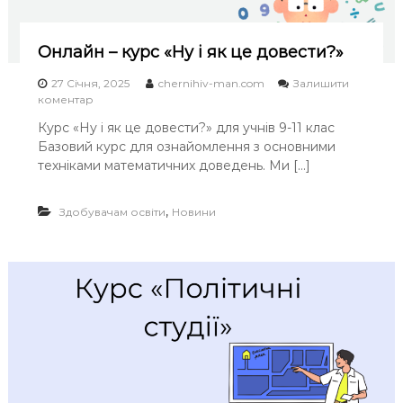
с
м
и
Онлайн – курс «Ну і як це довести?»
с
л
27 Січня, 2025
chernihiv-man.com
Залишити
е
o
коментар
н
n
н
Курс «Ну і як це довести?» для учнів 9-11 клас
О
я
Базовий курс для ознайомлення з основними
н
”
л
техніками математичних доведень. Ми […]
а
й
,
Здобувачам освіти
н
Новини
–
к
у
р
с
«
Н
у
і
я
к