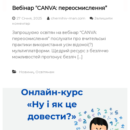
р
с
Вебінар “CANVA: переосмислення”
“
S
27 Січня, 2025
chernihiv-man.com
Залишити
a
o
коментар
v
n
e
Запрошуємо освітян на вебінар “CANVA:
В
С
переосмислення” послухати про вчительські
е
п
б
практики використання усім відомої(?)
а
і
мультиплатформи. Щедрий ресурс з безліччю
д
н
можливостей пропонує безліч […]
о
а
к
р
”
“
,
Новини
Освітянам
!
C
A
N
V
A
:
п
е
р
е
о