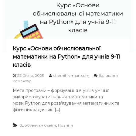
п
д
е
о
й
в
с
и
ь
ч
к
.
и
Я
й
к
с
м
Курс «Основи обчислювальної
о
и
математики на Python» для учнів 9-11
ю
г
з
о
класів
т
в
а
о
22 Січня, 2025
chernihiv-man.com
Залишити
У
р
o
коментар
к
и
n
р
Мета програми – формування в учнів уміння
м
К
а
о
використовувати знання з математики та
у
ї
–
р
мови Python для розв’язування математичних та
н
т
с
фізичних задач, які […]
а
а
«
:
к
О
к
м
с
,
Здобувачам освіти
Новини
о
и
н
м
і
о