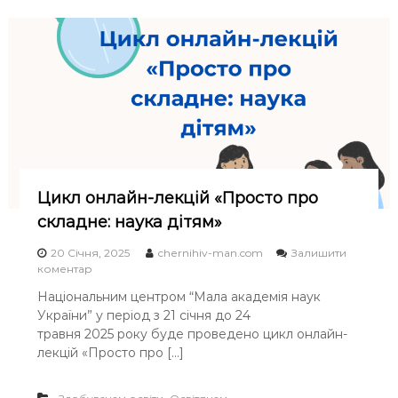
п
д
в
е
і
и
т
є
о
е
м
б
н
о
ч
т
,
и
н
я
с
и
к
л
й
м
ю
у
и
в
ч
с
а
е
л
л
Цикл онлайн-лекцій «Просто про
н
и
ь
ь
складне: наука дітям»
м
н
”
о
о
–
20 Січня, 2025
chernihiv-man.com
Залишити
ї
т
o
коментар
м
а
n
а
Національним центром “Мала академія наук
к
Ц
т
України” у період з 21 січня до 24
і
и
е
ж
к
травня 2025 року буде проведено цикл онлайн-
м
и
л
а
лекцій «Просто про […]
в
о
т
е
н
и
м
л
к