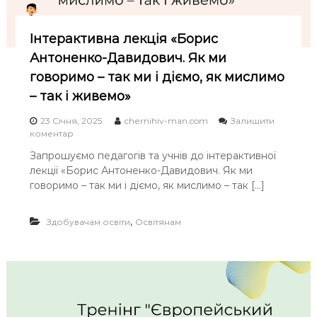
і
ї
»
Інтерактивна лекція «Борис
Антоненко-Давидович. Як ми
говоримо – так ми і діємо, як мислимо
– так і живемо»
23 Січня, 2025
chernihiv-man.com
Залишити
o
коментар
n
Запрошуємо педагогів та учнів до інтерактивної
І
лекції «Борис Антоненко-Давидович. Як ми
н
т
говоримо – так ми і діємо, як мислимо – так […]
е
р
,
Здобувачам освіти
а
Освітянам
к
т
и
в
н
а
л