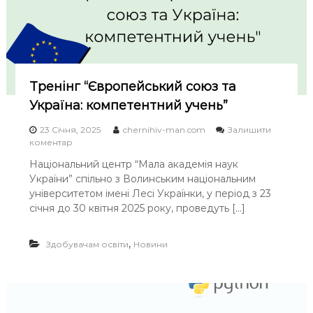
е
к
ц
і
я
«
Б
Тренінг “Європейський союз та
о
Україна: компетентний учень”
р
и
23 Січня, 2025
chernihiv-man.com
Залишити
с
o
коментар
А
n
н
Національний центр “Мала академія наук
Т
т
України” спільно з Волинським національним
р
о
е
університетом імені Лесі Українки, у період з 23
н
н
січня до 30 квітня 2025 року, проведуть […]
е
і
н
н
к
г
,
Здобувачам освіти
Новини
о
“
-
Є
Д
в
а
р
в
о
и