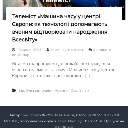
а
в
м
Телеміст «Машина часу у центрі
и
Європи: як технології допомагають
с
т
вченим відтворювати народження
е
Всесвіту»
ц
т
1 Травня, 2025
chernihiv-man.com
Залишити
в
o
коментар
і
n
”
Вітаємо і запрошуємо до онлайн реєстрації для
Т
участі в телемості на тему «Машина часу у центрі
е
л
Європи: як технології допомагають […]
е
м
,
,
Здобувачам освіти
і
Новини
Освітянам
с
т
«
М
Авторське право © 2026
МАЛА АКАДЕМІЯ НАУК УЧНІВСЬКОЇ
а
МОЛОДІ
Усі права захищено. Тема:
Flash
від ThemeGrill. Працює на
ш
и
WordPress