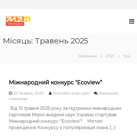
П
е
М
М
А
р
А
Н
е
Л
й
Місяць:
Травень 2025
А
т
А
и
К
Домашня
2025
Тра
д
А
о
в
Д
м
Е
Міжнародний конкурс “Ecoview”
і
М
с
І
22 Травня, 2025
chernihiv-man.com
Залишити
т
o
коментар
Я
у
n
Н
Від 15 травня 2025 року за підтримки міжнародних
М
А
партнерів Малої академії наук України стартував
і
ж
Міжнародний конкурс “Ecoview”! Метою
У
н
проведення Конкурсу є популяризація знань […]
К
а
У
р