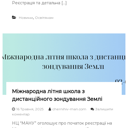
н
Реєстрація та детальна […]
с
и
в
,
Новини
Освітянам
е
б
і
н
а
р
і
в
д
л
я
п
е
д
Міжнародна літня школа з
п
дистанційного зондування Землі
р
а
16 Травня, 2025
chernihiv-man.com
Залишити
ц
o
коментар
і
n
в
НЦ “МАНУ” оголошує про початок реєстрації на
М
н