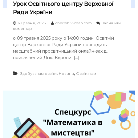
в
Урок Освітнього центру Верховної
і
д
Ради України
л
а
6 Травня, 2025
chernihiv-man.com
Залишити
б
o
коментар
о
n
о 09 травня 2025 року о 14:00 годині Освітній
р
У
центр Верховної Ради України проводить
а
р
т
о
масштабний просвітницький онлайн-захід,
о
к
присвячений Дню Європи. […]
р
О
і
с
ї
в
,
,
Здобувачам освіти
Новини
Освітянам
м
і
а
т
т
н
е
ь
м
о
а
г
т
о
и
ц
ч
е
н
н
и
т