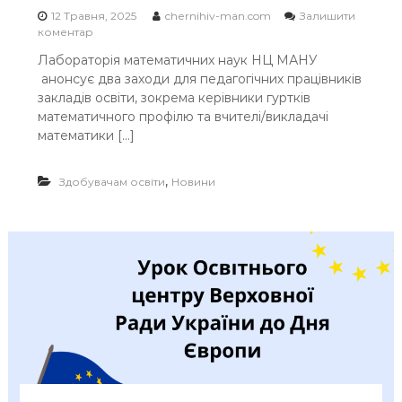
н
12 Травня, 2025
chernihiv-man.com
Залишити
ц
o
коментар
і
n
й
Лабораторія математичних наук НЦ МАНУ
А
н
анонсує два заходи для педагогічних працівників
н
о
о
закладів освіти, зокрема керівники гуртків
г
н
математичного профілю та вчителі/викладачі
о
с
математики […]
з
з
о
а
н
х
,
Здобувачам освіти
Новини
д
о
у
д
в
і
а
в
н
н
н
а
я
т
З
р
е
а
м
в
л
е
і
н
ь