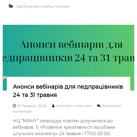
о
Ч
,
Здобувачам освіти
Новини
д
Н
н
І
и
й
В
к
С
о
Ь
н
к
К
у
О
р
Ї
с
“
М
E
О
c
Анонси вебінарів для педпрацівників
Л
o
v
О
24 та 31 травня
i
Д
e
21 Травня, 2025
chernihiv-man.com
Залишити
І
w
o
коментар
”
n
НЦ “МАНУ” запрошує освітян долучитися до
А
вебінарів: 1) «Розвиток креативності засобами
н
о
штучного інтелекту» 24 травня / 17.00-20.00.