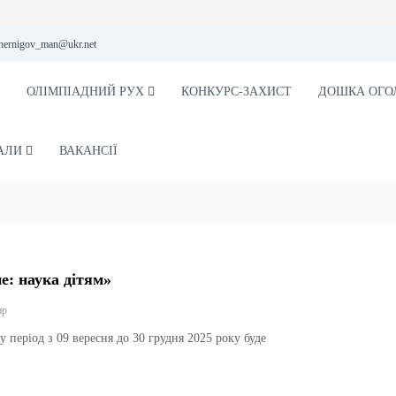
hernigov_man@ukr.net
ОЛІМПІАДНИЙ РУХ
КОНКУРС-ЗАХИСТ
ДОШКА ОГО
АЛИ
ВАКАНСІЇ
е: наука дітям»
o
ар
n
 період з 09 вересня до 30 грудня 2025 року буде
Ц
и
к
л