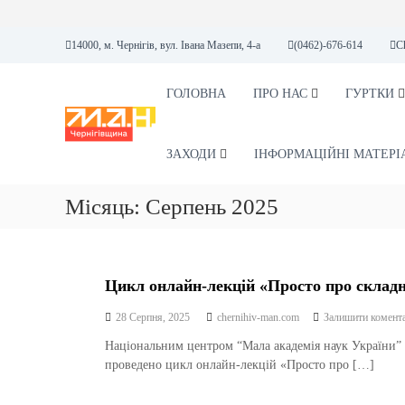
П
14000, м. Чернігів, вул. Івана Мазепи, 4-а
(0462)-676-614
C
е
р
е
ГОЛОВНА
ПРО НАС
ГУРТКИ
М
М
й
А
А
т
Н
Л
и
ЗАХОДИ
ІНФОРМАЦІЙНІ МАТЕРІ
А
д
А
о
Місяць:
Серпень 2025
К
в
А
м
і
Д
с
Е
т
Цикл онлайн-лекцій «Просто про складн
М
у
І
28 Серпня, 2025
chernihiv-man.com
Залишити комент
Я
Національним центром “Мала академія наук України” у
Н
проведено цикл онлайн-лекцій «Просто про […]
А
У