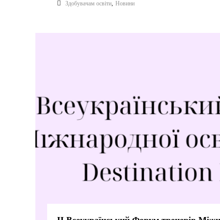
,
Здобувачам освіти
Новини
К
У
Ч
Н
І
В
С
Ь
К
О
Ї
М
О
Л
О
Д
І