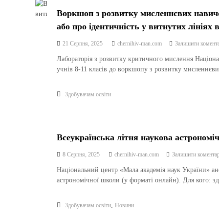
Воркшоп з розвитку мисленнєвих навичо
або про ідентичність у витнутих лініях
21 Серпня, 2025
chernihiv-man.com
Залишити комент
Лабораторія з розвитку критичного мислення Націона
учнів 8-11 класів до воркшопу з розвитку мисленнєв
Здобувачам освіти
Всеукраїнська літня наукова астрономі
8 Серпня, 2025
chernihiv-man.com
Залишити комента
Національний центр «Мала академія наук України» ано
астрономічної школи (у форматі онлайн). Для кого: зд
,
Здобувачам освіти
Новини