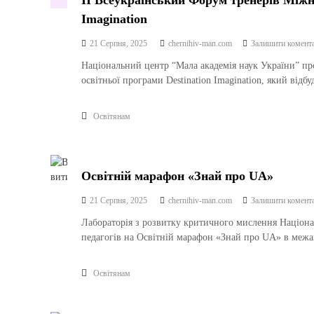
ІІ Всеукраїнський Форум тренерів Міжна
Imagination
21 Серпня, 2025
chernihiv-man.com
Залишити комент
Національний центр “Мала академія наук України” пр
освітньої програми Destination Imagination, який відбу
Освітянам
Освітній марафон «Знай про UA»
21 Серпня, 2025
chernihiv-man.com
Залишити комент
Лабораторія з розвитку критичного мислення Націона
педагогів на Освітній марафон «Знай про UA» в межа
Освітянам