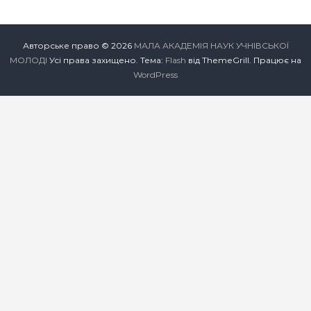
к
Ч
:
Н
Авторське право © 2026
МАЛА АКАДЕМІЯ НАУК УЧНІВСЬКОЇ
І
МОЛОДІ
Усі права захищено. Тема:
Flash
від ThemeGrill. Працює на
В
WordPress
С
Ь
К
О
Ї
М
О
Л
О
Д
І