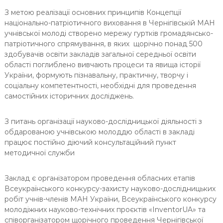
З метою реалізації основних принципів Концепції
національно-патріотичного виховання в Чернігівській МАН
учнівської молоді створено мережу гуртків громадянсько-
патріотичного спрямування, в яких щорічно понад 500
здобувачів освіти закладів загальної середньої освіти
області поглиблено вивчають процеси та явища історії
України, формують пізнавальну, практичну, творчу і
соціальну компетентності, необхідні для проведення
самостійних історичних досліджень.
З питань організації науково-дослідницької діяльності з
обдарованою учнівською молоддю області в закладі
працює постійно діючий консультаційний пункт
методичної служби
Заклад є організатором проведення обласних етапів
Всеукраїнського конкурсу-захисту науково-дослідницьких
робіт учнів-членів МАН України, Всеукраїнського конкурсу
молодіжних науково-технічних проєктів «InventorUA» та
співорганізатором щорічного проведення Чернігівської