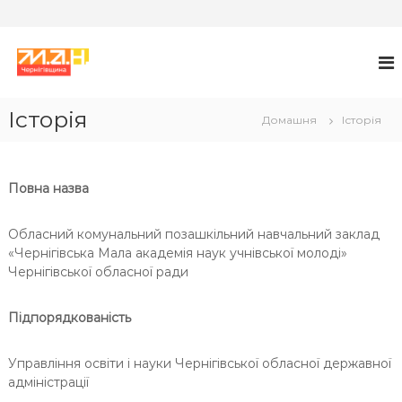
П
е
М
М
А
р
А
Н
е
Л
й
Історія
А
Домашня
Історія
т
А
и
К
д
А
о
Повна назва
в
Д
м
Е
Обласний комунальний позашкільний навчальний заклад
і
М
«Чернігівська Мала академія наук учнівської молоді»
с
І
Чернігівської обласної ради
т
Я
у
Н
Підпорядкованість
А
У
Управління освіти і науки Чернігівської обласної державної
К
адміністрації
У