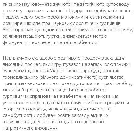
якісного науково-методичного і педагогічного супроводу
розвитку наукових талантів і обдарувань здобувачів освіти,
пошуку нових форм роботи з юними інтелектуалами та
розширенню спектра наукових досліджень гуртківців.
Зміст програм дослідницько-експериментального напряму,
за якими працюють гуртки, визначається метою
формування компетентностей особистості.
Невід’ємною складовою освітнього процесу в закладі є
виховний процес, який ґрунтувався на загальнолюдських і
культурних цінностях Українського народу, цінностях
громадянського (вільного демократичного) суспільства,
принципах верховенства права, дотримання прав і свобод
людини й громадянина тощо. Виховна робота з
гуртківцями спрямована на забезпечення виховання
учнівської молоді в дусі патріотизму, глибокого розуміння
історії свого народу, національної ідентичності та
самобутності. Здобувачі освіти закладу активно
залучаються до участі в заходах з національно-
патріотичного виховання.