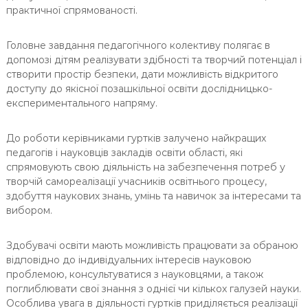
практичної спрямованості.
Головне завдання педагогічного колективу полягає в
допомозі дітям реалізувати здібності та творчий потенціал і
створити простір безпеки, дати можливість відкритого
доступу до якісної позашкільної освіти дослідницько-
експериментального напряму.
До роботи керівниками гуртків залучено найкращих
педагогів і науковців закладів освіти області, які
спрямовують свою діяльність на забезпечення потреб у
творчій самореалізації учасників освітнього процесу,
здобуття наукових знань, умінь та навичок за інтересами та
вибором.
Здобувачі освіти мають можливість працювати за обраною
відповідно до індивідуальних інтересів науковою
проблемою, консультуватися з науковцями, а також
поглиблювати свої знання з однієї чи кількох галузей науки.
Особлива увага в діяльності гуртків приділяється реалізації