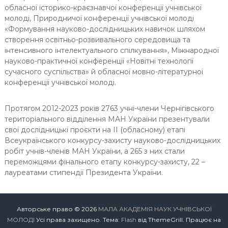
обласної історико-краєзнавчої конференції учнівської
молоді, Природничої конференції учнівської молоді
«Формування науково-дослідницьких навичок шляхом
створення освітньо-розвивального середовища та
інтенсивного інтелектуального спілкування», Міжнародної
науково-практичної конференції «Новітні технології
сучасного суспільства» й обласної мовно-літературної
конференції учнівської молоді.
Протягом 2012-2023 років 2763 учні-члени Чернігівського
територіального відділення МАН України презентували
свої дослідницькі проєкти на ІІ (обласному) етапі
Всеукраїнського конкурсу-захисту науково-дослідницьких
робіт учнів-членів МАН України, а 265 з них стали
переможцями фінального етапу конкурсу-захисту, 22 –
лауреатами стипендії Президента України.
Авторське право © 2026
МАЛА АКАДЕМІЯ НАУК УЧНІВСЬКОЇ
МОЛОДІ
Усі права захищено. Тема:
Flash
від ThemeGrill. Працює на