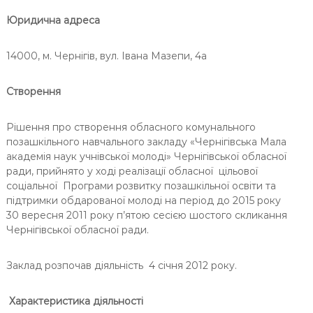
Ч
Юридична адреса
Н
І
14000, м. Чернігів, вул. Івана Мазепи, 4а
В
С
Створення
Ь
К
Рішення про створення обласного комунального
О
позашкільного навчального закладу «Чернігівська Мала
Ї
академія наук учнівської молоді» Чернігівської обласної
М
ради, прийнято у ході реалізації обласної цільової
О
соціальної Програми розвитку позашкільної освіти та
Л
підтримки обдарованої молоді на період до 2015 року
30 вересня 2011 року п’ятою сесією шостого скликання
О
Чернігівської обласної ради.
Д
І
Заклад розпочав діяльність 4 січня 2012 року.
Характеристика діяльності