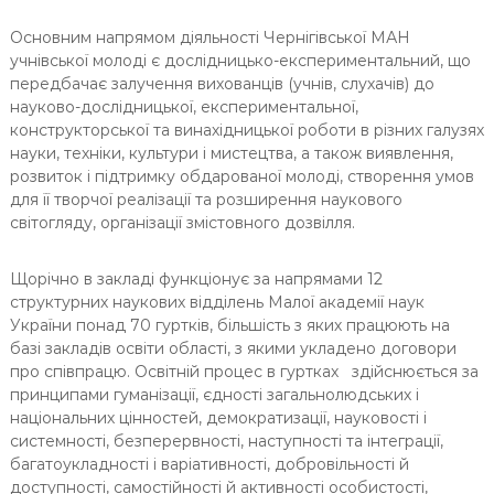
Основним напрямом діяльності Чернігівської МАН
учнівської молоді є дослідницько-експериментальний, що
передбачає залучення вихованців (учнів, слухачів) до
науково-дослідницької, експериментальної,
конструкторської та винахідницької роботи в різних галузях
науки, техніки, культури і мистецтва, а також виявлення,
розвиток і підтримку обдарованої молоді, створення умов
для її творчої реалізації та розширення наукового
світогляду, організації змістовного дозвілля.
Щорічно в закладі функціонує за напрямами 12
структурних наукових відділень Малої академії наук
України понад 70 гуртків, більшість з яких працюють на
базі закладів освіти області, з якими укладено договори
про співпрацю. Освітній процес в гуртках здійснюється за
принципами гуманізації, єдності загальнолюдських і
національних цінностей, демократизації, науковості і
системності, безперервності, наступності та інтеграції,
багатоукладності і варіативності, добровільності й
доступності, самостійності й активності особистості,