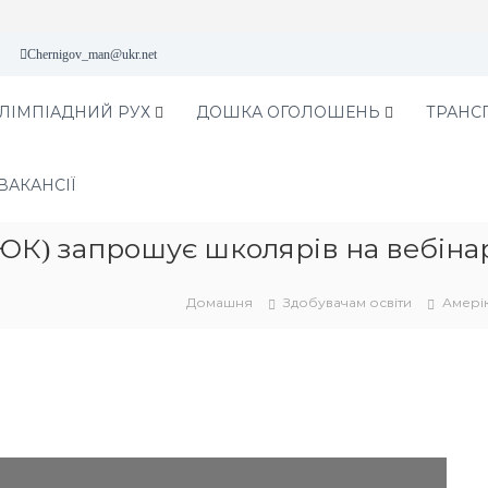
Chernigov_man@ukr.net
ЛІМПІАДНИЙ РУХ
ДОШКА ОГОЛОШЕНЬ
ТРАНС
ВАКАНСІЇ
АЮК) запрошує школярів на вебіна
Домашня
Здобувачам освіти
Амерік