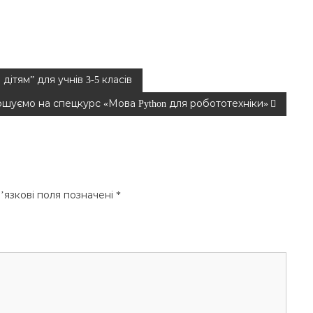
ітям” для учнів 3-5 класів
шуємо на спецкурс «Мова Python для робототехніки»
’язкові поля позначені
*