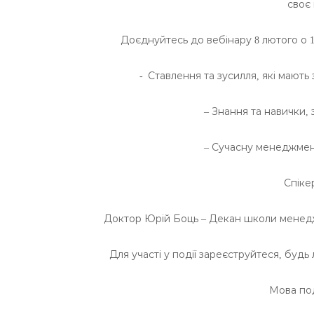
своє
Доєднуйтесь до вебінару 8 лютого о 17
- Ставлення та зусилля, які мають
– Знання та навички, 
– Сучасну менеджмент
Спіке
Доктор Юрій Боць – Декан школи менедж
Для участі у події зареєструйтеся, будь
Мова поді