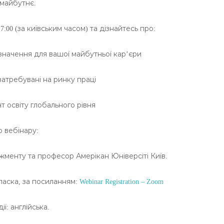
 майбутнє.
:00 (за київським часом) та дізнайтесь про:
 значення для вашої майбутньої кар’єри
затребувані на ринку праці
 освіту глобального рівня
р вебінару:
менту та професор Амерікан Юніверсіті Київ.
 ласка, за посиланням:
Webinar Registration – Zoom
ї: англійська.