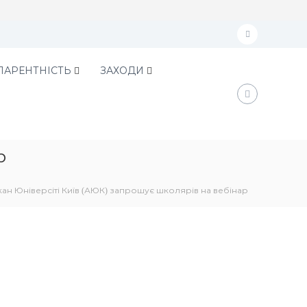
f
a
ПАРЕНТНІСТЬ
ЗАХОДИ
c
e
b
o
р
o
k
ан Юніверсіті Київ (АЮК) запрошує школярів на вебінар