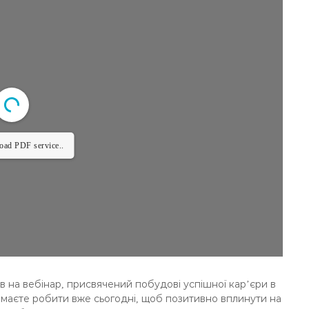
load PDF service..
в на вебінар, присвячений побудові успішної кар’єри в
и маєте робити вже сьогодні, щоб позитивно вплинути на