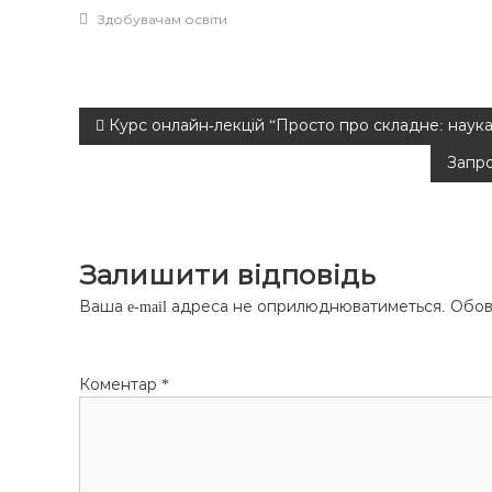
Здобувачам освіти
Н
Курс онлайн-лекцій “Просто про складне: наука д
Запро
а
в
Залишити відповідь
і
Ваша e-mail адреса не оприлюднюватиметься.
Обов
г
а
Коментар
*
ц
і