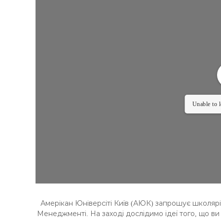
К
У
Ч
Н
І
В
С
Ь
К
Unable to 
О
Ї
М
О
Л
О
Д
І
Амерікан Юніверсіті Київ (АЮК) запрошує школярі
Менеджменті. На заході дослідимо ідеї того, що в