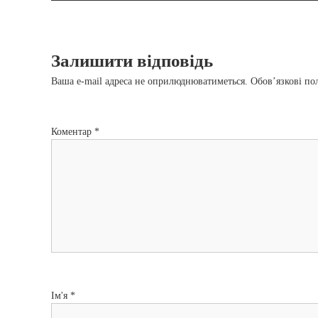
а
в
Залишити відповідь
і
Ваша e-mail адреса не оприлюднюватиметься.
Обов’язкові по
г
Коментар
*
а
ц
і
я
з
Ім'я
*
а