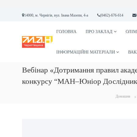
П
14000, м. Чернігів, вул. Івана Мазепи, 4-а
(0462)-676-614
е
р
е
ГОЛОВНА
ПРО ЗАКЛАД
ОЛІМ
М
М
й
А
А
т
Н
Л
и
ІНФОРМАЦІЙНІ МАТЕРІАЛИ
ВАК
А
д
А
о
Вебінар «Дотримання правил акаде
К
в
А
м
конкурсу “МАН–Юніор Дослідник
і
Д
с
Е
т
Домашня
М
у
І
Я
Н
А
У