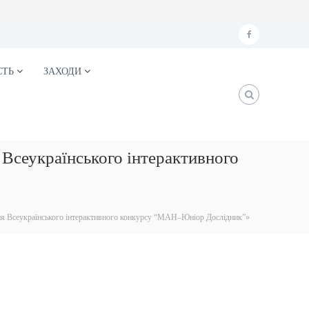
f
a
СТЬ
ЗАХОДИ
c
e
b
o
 Всеукраїнського інтерактивного
o
k
ння Всеукраїнського інтерактивного конкурсу “МАН–Юніор Дослідник”»