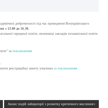
демічної доброчесності під час проведення Всеукраїнського
ня з 13.00 до 16.30.
загальної середньої освіти, вихованці закладів позашкільної освіти
венти” за
покликанням
.
овнити реєстраційну анкету учасника
за покликанням
Анонс подій лабораторії з розвитку критичного мислення