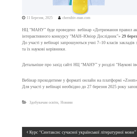
11 Березня, 2025
chernihiv-man.com
НЦ “МАНУ” буде проведено вебінар «
Дотримання правил ака
інтерактивного конкурсу “МАН–Юніор Дослідник”»
29 берез
До участі у вебінарі запрошуються учні 7–10 класів закладів 
та їх наукові керівники.
Детальніше про захід сайті НЦ “МАНУ” у розділі “Наукові і
Вебінар проходитиме у форматі онлайн на платформі «Zoom»
Для участі у вебінарі необхідно до 27 березня 2025 року зап
,
Здобувачам освіти
Новини
Н
Курс “Синтаксис сучасної української літературної мови”