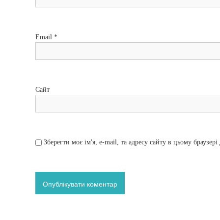
п
и
Email
*
с
і
Сайт
в
Зберегти моє ім'я, e-mail, та адресу сайту в цьому браузер