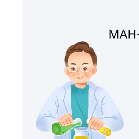
К
У
Ч
Н
І
В
С
Ь
К
О
Ї
М
О
Л
О
Д
І