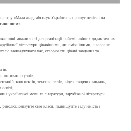
центру «Мала академія наук України» запрошує освітян на
ективнішим»
.
иває нові можливості для реалізації найсміливіших дидактичних
зарубіжної літератури цікавішими, динамічнішими, а головне –
телю заощаджувати час, створювати цікаві завдання та
гів;
а мотивацію учнів;
ацій, конспектів, текстів, тестів, відео, творчих завдань;
 освіті;
ня української мови та літератури, зарубіжної літератури
 революціонізуйте свої класи, підвищуйте залученість і