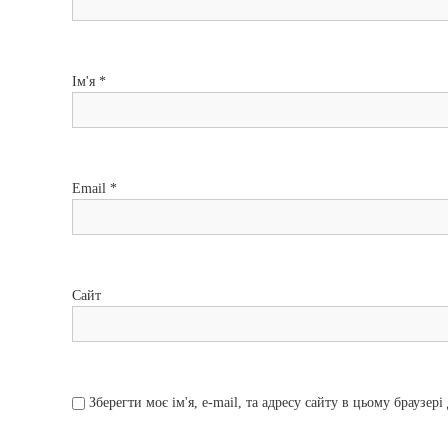
я
з
Ім'я
*
а
п
и
Email
*
с
і
Сайт
в
Зберегти моє ім'я, e-mail, та адресу сайту в цьому браузер