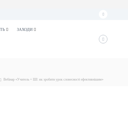
f
a
ТЬ
ЗАХОДИ
c
e
b
o
o
k
Вебінар «Учитель + ШІ: як зробити урок словесності ефективнішим»