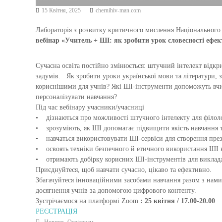
15 Квітня, 2025
chernihiv-man.com
Лабораторія з розвитку критичного мислення Національного 
вебінар «Учитель + ШІ: як зробити урок словесності еф
Сучасна освіта постійно змінюється: штучний інтелект відкр
задумів. Як зробити уроки української мови та літератури, 
кориснішими для учнів? Які ШІ-інструменти допоможуть вчи
персоналізувати навчання?
Під час вебінару учасники/учасниці
• дізнаються про можливості штучного інтелекту для філоло
• зрозуміють, як ШІ допомагає підвищити якість навчання т
• навчаться використовувати ШІ-сервіси для створення презент
• освоять техніки безпечного й етичного використання ШІ в
• отримають добірку корисних ШІ-інструментів для викладан
Приєднуйтеся, щоб навчати сучасно, цікаво та ефективно.
Збагачуйтеся інноваційними засобами навчання разом з нами,
досягнення учнів за допомогою цифрового контенту.
Зустрічаємося на платформі Zoom
: 25 квітня
/ 17.00-20.00
РЕЄСТРАЦІЯ
,
Новини
Освітянам