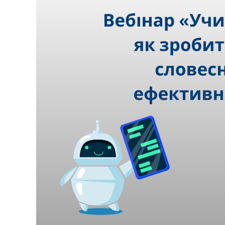
К
У
Ч
Н
І
В
С
Ь
К
О
Ї
М
О
Л
О
Д
І