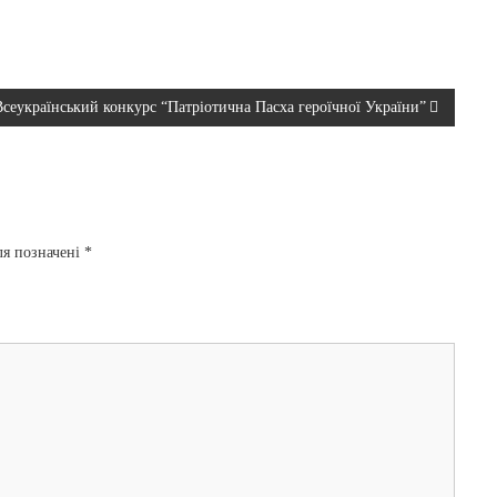
Всеукраїнський конкурс “Патріотична Пасха героїчної України”
ля позначені
*