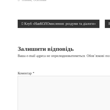
Н
Клуб «НавКОЛОмислення: роздуми та діалоги»
а
в
Залишити відповідь
і
Ваша e-mail адреса не оприлюднюватиметься.
Обов’язкові по
г
Коментар
*
а
ц
і