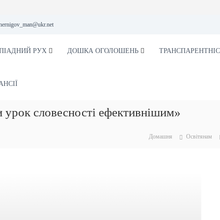
hernigov_man@ukr.net
ПІАДНИЙ РУХ
ДОШКА ОГОЛОШЕНЬ
ТРАНСПАРЕНТНІС
АНСІЇ
и урок словесності ефективнішим»
Домашня
Освітянам