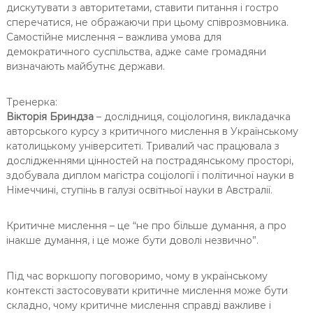
дискутувати з авторитетами, ставити питання і гостро
сперечатися, не ображаючи при цьому співрозмовника.
Самостійне мислення – важлива умова для
демократичного суспільства, адже саме громадяни
визначають майбутнє держави.
Тренерка:
Вікторія Бриндза
– дослідниця, соціологиня, викладачка
авторського курсу з критичного мислення в Українському
католицькому університеті. Тривалий час працювала з
дослідженнями цінностей на пострадянському просторі,
здобувала диплом магістра соціології і політичної науки в
Німеччині, ступінь в галузі освітньої науки в Австралії.
Критичне мислення – це “не про більше думання, а про
інакше думання, і це може бути доволі незвично”.
Під час воркшопу поговоримо, чому в українському
контексті застосовувати критичне мислення може бути
складно, чому критичне мислення справді важливе і