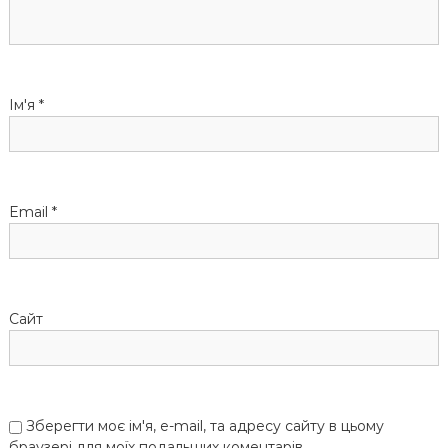
з
а
п
Ім'я
*
и
с
Email
*
і
в
Сайт
Зберегти моє ім'я, e-mail, та адресу сайту в цьому
браузері для моїх подальших коментарів.