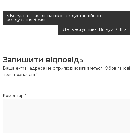
Н
Всеукраїнська літня школа з дистанційного
зондування Землі
а
День вступника. Відчуй КПІ!
в
і
Залишити відповідь
г
Ваша e-mail адреса не оприлюднюватиметься.
Обов’язкові
поля позначені
*
а
ц
Коментар
*
і
я