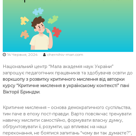
Ч
Н
І
В
С
Ь
К
14 Червня, 2024
chernihiv-man.com
О
Ї
Національний центр “Мала академія наук України”
М
запрошує педагогічних працівників та здобувачів освіти до
О
воркшопу з розвитку критичного мислення від авторки
курсу “Критичне мислення в українському контексті” пані
Л
Вікторії Бриндзи
.
О
Д
Критичне мислення – основа демократичного суспільства,
І
тим паче в епоху пост-правди. Варто повсякчас тренувати
навичку мислити самостійно, формувати власну думку,
обґрунтовувати її, розуміти, що впливає на наші
переконання, не боятися запитань “чому ви так думаєте?”,