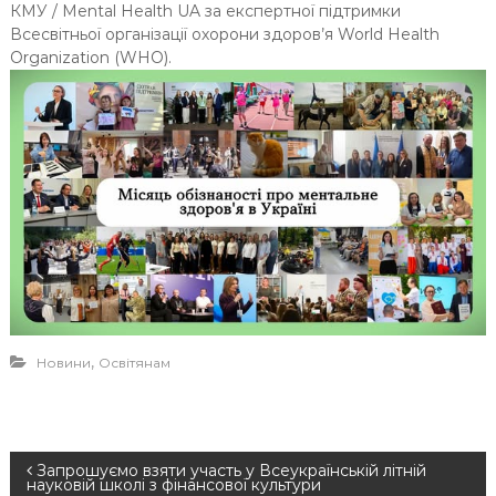
КМУ / Mental Health UA за експертної підтримки
Всесвітньої організації охорони здоров’я World Health
Organization (WHO).
,
Новини
Освітянам
Н
Запрошуємо взяти участь у Всеукраїнській літній
науковій школі з фінансової культури