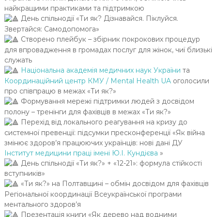
найкращими практиками та підтримкою
День спільнодії «Ти як? Дізнавайся. Піклуйся.
Звертайся: Самодопомога»
Створено плейбук – збірник покрокових процедур
для впровадження в громадах послуг для жінок, чиї близькі
служать
Національна академія медичних наук України
та
Координаційний центр КМУ / Mental Health UA
оголосили
про співпрацю в межах «Ти як?»
Формування мережі підтримки людей з досвідом
полону – тренінги для фахівців в межах «Ти як?»
Перехід від локального реагування на кризу до
системної превенції: підсумки пресконференції «Як війна
змінює здоров’я працюючих українців: нові дані ДУ
Інститут медицини праці імені Ю.І. Кундієва
»
День спільнодії «Ти як?» + «12-21»: формула стійкості
вступників»
«Ти як?» на Полтавщині – обмін досвідом для фахівців
Регіональної координації Всеукраїнської програми
ментального здоров’я
Презентація книги «Як дерево над водними