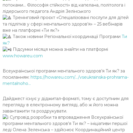
потоками… Філософія стійкості» від капелана, політолога і
лідерського педагога Андрія Зелінського
Тренінговий проєкт «Спеціалізовані послуги для дітей
та підлітків у сфері ментального здоров’я» – 25 вебінарів
вже на платформі «Ти як?»
Також новини Регіональної координації Програми
Ти
як?
Підсумки місяця можна знайти на платформі
www.howareu.com
Всеукраїнської програми ментального здоров’я Ти як? за
посиланням:
https://howareu.com/…/vseukrainska-prohrama-
mentalnoho…
Дайджест існує у діджитал-форматі, тому є доступним для
перегляду в електронному вигляді, або ж його можна
завантажити та роздрукувати.
Супровід розробки та впровадження Всеукраїнської
програми ментального здоров’я Ти як? – ініціативи першої
леді Олена Зеленська – здійснює Координаційний центр