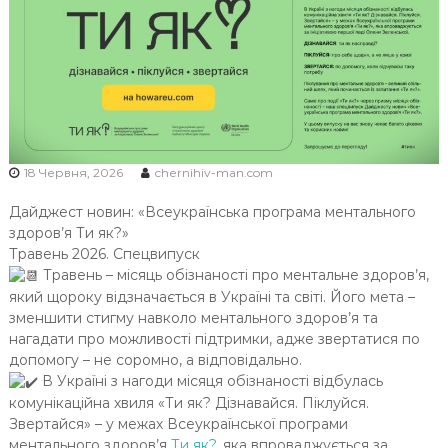
Ч
Н
І
В
С
Ь
К
18 Червня, 2026
chernihiv-man.com
О
Ї
Дайджест новин: «Всеукраїнська програма ментального
здоров’я Ти як?»
М
Травень 2026. Спецвипуск
О
Травень – місяць обізнаності про ментальне здоров’я,
Л
який щороку відзначається в Україні та світі. Його мета –
О
зменшити стигму навколо ментального здоров’я та
Д
нагадати про можливості підтримки, адже звертатися по
І
допомогу – не соромно, а відповідально.
В Україні з нагоди місяця обізнаності відбулась
комунікаційна хвиля «Ти як? Дізнавайся. Піклуйся.
Звертайся» – у межах Всеукраїнської програми
ментального здоров’я
Ти як?
, яка впроваджується за