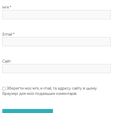
п
Ім'я
*
и
с
Email
*
і
в
Сайт
Зберегти моє ім'я, e-mail, та адресу сайту в цьому
браузері для моїх подальших коментарів.