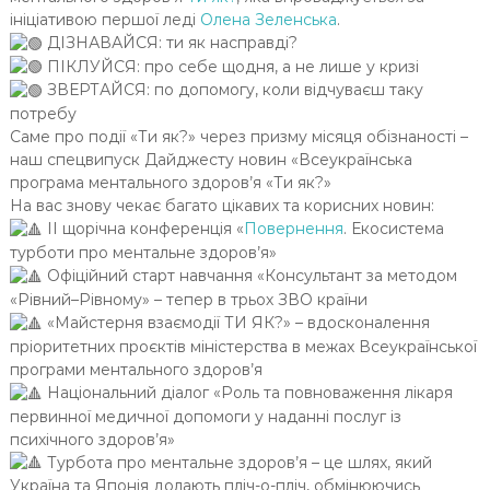
ініціативою першої леді
Олена Зеленська
.
ДІЗНАВАЙСЯ: ти як насправді?
ПІКЛУЙСЯ: про себе щодня, а не лише у кризі
ЗВЕРТАЙСЯ: по допомогу, коли відчуваєш таку
потребу
Саме про події «Ти як?» через призму місяця обізнаності –
наш спецвипуск Дайджесту новин «Всеукраїнська
програма ментального здоров’я «Ти як?»
На вас знову чекає багато цікавих та корисних новин:
ІІ щорічна конференція «
Повернення
. Екосистема
турботи про ментальне здоров’я»
Офіційний старт навчання «Консультант за методом
«Рівний–Рівному» – тепер в трьох ЗВО країни
«Майстерня взаємодії ТИ ЯК?» – вдосконалення
пріоритетних проєктів міністерства в межах Всеукраїнської
програми ментального здоров’я
Національний діалог «Роль та повноваження лікаря
первинної медичної допомоги у наданні послуг із
психічного здоров’я»
Турбота про ментальне здоров’я – це шлях, який
Україна та Японія долають пліч-о-пліч, обмінюючись