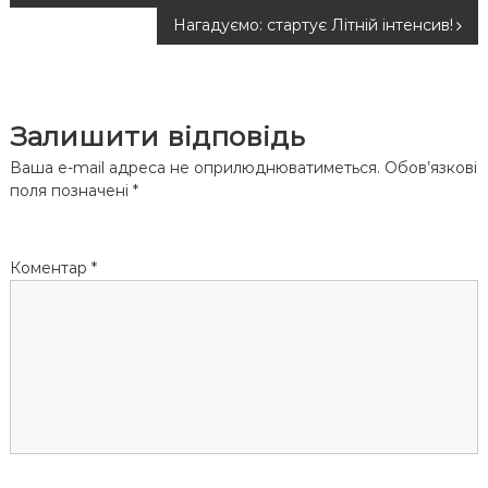
а
Нагадуємо: стартує Літній інтенсив!
в
і
Залишити відповідь
г
Ваша e-mail адреса не оприлюднюватиметься.
Обов’язкові
поля позначені
*
а
ц
Коментар
*
і
я
з
а