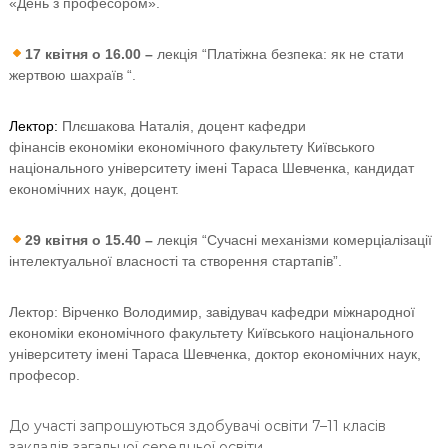
«
День
з
професором
»
.
17 квітня о 16.00 –
лекція “Платіжна безпека: як не стати
жертвою шахраїв “.
Лектор:
Плєшакова Наталія,
доцент кафедри
фінансів
економіки економічного факультету Київського
національного університету імені Тараса Шевченка, кандидат
економічних наук, доцент.
29 квітня
о 15.40
–
лекція “Сучасні механізми комерціалізації
інтелектуальної власності та створення стартапів”.
Лектор: Вірченко Володимир, завідувач кафедри міжнародної
економіки економічного факультету Київського національного
університету імені Тараса Шевченка, доктор економічних наук,
професор.
До участі запрошуються здобувачі освіти 7
–11 класів
закладів загальної середньої освіти.