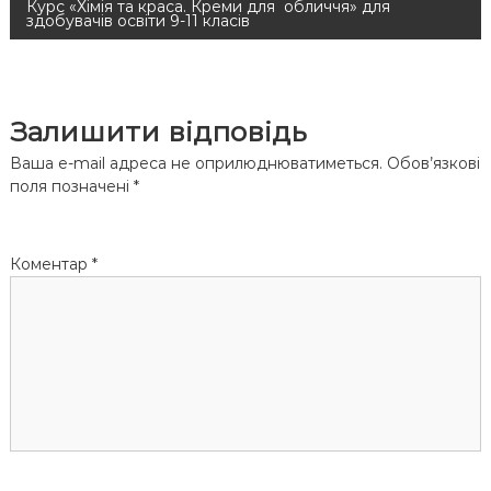
Курс «Хімія та краса. Креми для обличчя» для
здобувачів освіти 9-11 класів
в
і
Залишити відповідь
г
Ваша e-mail адреса не оприлюднюватиметься.
Обов’язкові
а
поля позначені
*
ц
Коментар
*
і
я
з
а
п