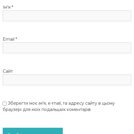
Ім'я
*
и
с
і
Email
*
в
Сайт
Зберегти моє ім'я, e-mail, та адресу сайту в цьому
браузері для моїх подальших коментарів.