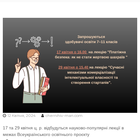
Ч
Н
І
В
С
Ь
К
О
Ї
М
О
Л
О
Д
І
12 Квітня, 2024
chernihiv-man.com
17
та 29 квітня
ц. р. відбудуться науково-популярні лекції в
межах Всеукраїнського освітнього проєкту