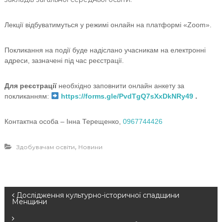
Лекції відбуватимуться у режимі онлайн на платформі «Zoom».
Покликання на події буде надіслано учасникам на електронні
адреси, зазначені під час реєстрації.
Для реєстрації
необхідно заповнити онлайн анкету за
покликанням:
https://forms.gle/PvdTgQ7sXxDkNRy49
.
Контактна особа – Інна Терещенко,
0967744426
,
Здобувачам освіти
Новини
Н
Дослідження культурно-історичної спадщини
Менщини
а