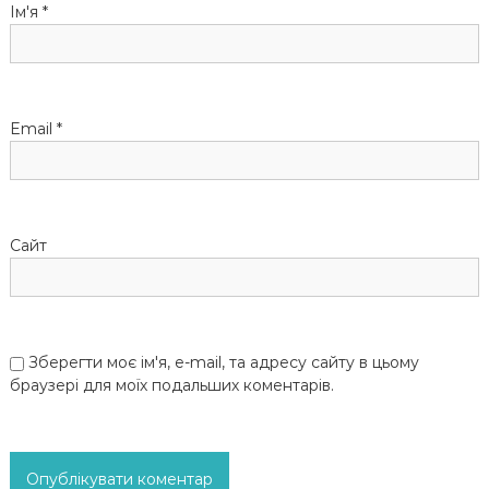
и
Ім'я
*
с
і
Email
*
в
Сайт
Зберегти моє ім'я, e-mail, та адресу сайту в цьому
браузері для моїх подальших коментарів.