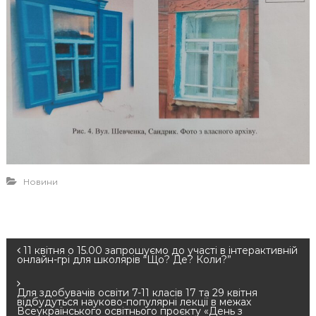
Новини
Н
11 квітня о 15.00 запрошуємо до участі в інтерактивній
онлайн-грі для школярів “Що? Де? Коли?”
а
Для здобувачів освіти 7-11 класів 17 та 29 квітня
відбудуться науково-популярні лекції в межах
Всеукраїнського освітнього проєкту «День з