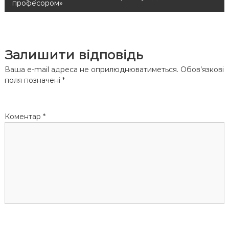
в
професором»
і
г
Залишити відповідь
а
Ваша e-mail адреса не оприлюднюватиметься.
Обов’язкові
поля позначені
*
ц
і
Коментар
*
я
з
а
п