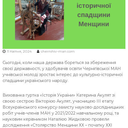
Ч
Н
І
В
С
Ь
К
11 Квітня, 2024
chernihiv-man.com
О
Ї
Сьогодні, коли наша держава бореться за збереження
М
своєї державності, у здобувачів освіти Чернігівської МАН
О
учнівської молоді зростає інтерес до культурно-історичної
спадщини українського народу.
Л
О
Д
Вихованка гуртка «Історія України» Катерина Акулят зі
своєю сестрою Вікторією Акулят, учасницею ІІІ етапу
І
Всеукраїнського конкурсу-захисту науково-дослідницьких
робіт учнів-членів МАН у 2021/2022 навчальному році, та
науковим керівником Наталією Жидковою провели
дослідження «Столярство Менщини ХХ – початку ХХІ