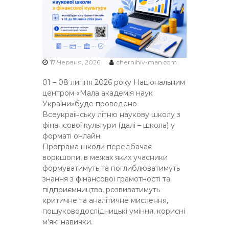
Ч
Н
І
В
С
17 Червня, 2026
chernihiv-man.com
Ь
01 – 08 липня 2026 року Національним
К
центром «Мала академія наук
О
України»буде проведено
Ї
Всеукраїнську літню наукову школу з
М
фінансової культури (далі – школа) у
О
форматі онлайн.
Л
Програма школи передбачає
воркшопи, в межах яких учасники
О
формуватимуть та поглиблюватимуть
Д
знання з фінансової грамотності та
І
підприємництва, розвиватимуть
критичне та аналітичне мислення,
пошуководослідницькі уміння, корисні
м’які навички.