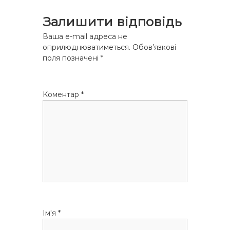
а
Залишити відповідь
ц
Ваша e-mail адреса не
оприлюднюватиметься.
Обов’язкові
і
поля позначені
*
я
Коментар
*
з
а
п
и
с
Ім'я
*
і