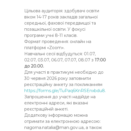
Цільова аудиторія: здобувачі освіти
віком 14-17 років закладів загальної
середньої, фахової передвищої та
позашкільної освіти. У фокусі
програми учні 8-11 класів.
Формат проведення: онлайн на
платформі «Zoom».
Навчальні сесії відбудуться: 01.07,
02.07, 03.07, 06.07, 07.07, 08.07 з
17:00
до 20.00.
Для участі в практикумі необхідно до
30 червня 2026 року заповнити
реєстраційну анкету за покликанням
https://forms.gle/TuPaq6KnRSEnxbdu8.
Запрошення до участі надійде на
електронні адреси, які вказані
реєстраційній анкеті.
Додаткову інформацію можна
отримати за електронною адресою:
nagorna.natalia@man.gov.ua, а також