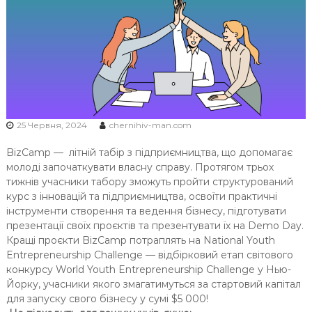
Ч
Н
І
В
С
Ь
К
25 Червня, 2024
chernihiv-man.com
О
Ї
BizCamp — літній табір з підприємництва, що допомагає
М
молоді започаткувати власну справу. Протягом трьох
О
тижнів учасники табору зможуть пройти структурований
курс з інновацій та підприємництва, освоїти практичні
Л
інструменти створення та ведення бізнесу, підготувати
О
презентації своїх проєктів та презентувати їх на Demo Day.
Д
Кращі проєкти BizCamp потраплять на National Youth
І
Entrepreneurship Challenge — відбірковий етап світового
конкурсу World Youth Entrepreneurship Challenge у Нью-
Йорку, учасники якого змагатимуться за стартовий капітал
для запуску свого бізнесу у сумі $5 000!