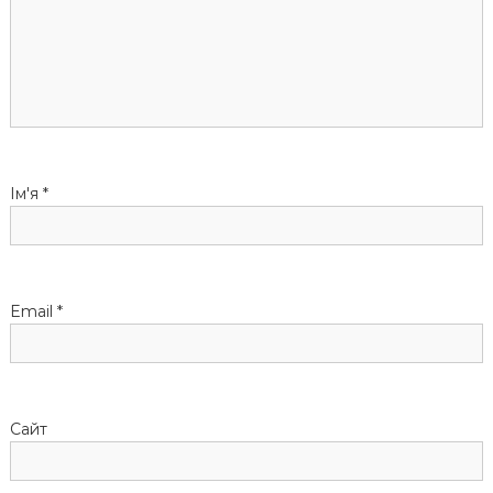
я
з
а
п
Ім'я
*
и
с
Email
*
і
в
Сайт