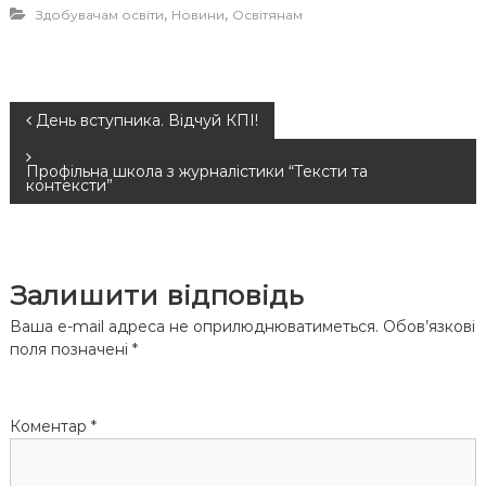
,
,
Здобувачам освіти
Новини
Освітянам
Н
День вступника. Відчуй КПІ!
а
Профільна школа з журналістики “Тексти та
контексти”
в
і
Залишити відповідь
г
Ваша e-mail адреса не оприлюднюватиметься.
Обов’язкові
поля позначені
*
а
ц
Коментар
*
і