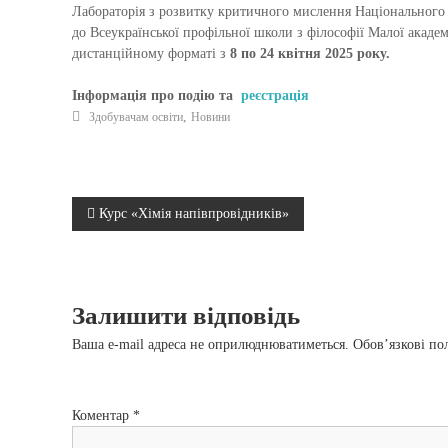
Лабораторія з розвитку критичного мислення Національного 
до Всеукраїнської профільної школи з філософії Малої академ
дистанційному форматі з
8 по 24 квітня
2025
року.
Інформація про подію та
реєстрація
,
Здобувачам освіти
Новини
Н
Курс «Хімія напівпровідників»
а
в
Залишити відповідь
і
Ваша e-mail адреса не оприлюднюватиметься.
Обов’язкові по
г
Коментар
*
а