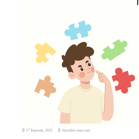
К
У
Ч
Н
І
В
С
Ь
К
О
Ї
М
О
Л
О
Д
І
17 Березня, 2025
chernihiv-man.com