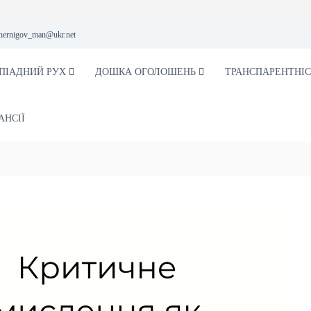
hernigov_man@ukr.net
ПІАДНИЙ РУХ
ДОШКА ОГОЛОШЕНЬ
ТРАНСПАРЕНТНІС
АНСІЇ