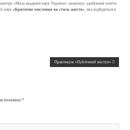
центру «Мала академія наук України» запрошує здобувачів освіти
ії наук
«Критичне мислення як стиль життя»
, яка відбудеться в
Практикум «Публічний виступ»
ля позначені
*