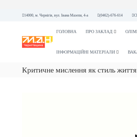
П
14000, м. Чернігів, вул. Івана Мазепи, 4-а
(0462)-676-614
C
е
р
е
ГОЛОВНА
ПРО ЗАКЛАД
ОЛІМ
М
М
й
А
А
т
Н
Л
и
ІНФОРМАЦІЙНІ МАТЕРІАЛИ
ВАК
А
д
А
о
Критичне мислення як стиль життя
К
в
А
м
і
Д
с
Е
т
М
у
І
Я
Н
А
У