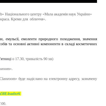
b» Національного центру «Мала академія наук України»
 краса. Креми для обличчя».
ми, емульсії, емоленти природного походження, значення
обів та основні активні компоненти в складі косметичних
’ятниці
о 17.30, тривалість 90 хв
)
ssroom».
lassroom» буде надіслано на електронну адресу, зазначену
Ku58E4sadxr6
:00.