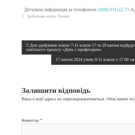
Детальна інформація за телефоном:
(068) 011-22-75
Ал
,
Здобувачам освіти
Новини
Н
Для здобувачів освіти 7-11 класів 17 та 29 квітня відбуд
освітнього проєкту «День з професором»
а
17 квітня 2024 учнів 9-11 класів о 17:00 
в
і
Залишити відповідь
г
Ваша e-mail адреса не оприлюднюватиметься.
Обов’язкові по
а
Коментар
*
ц