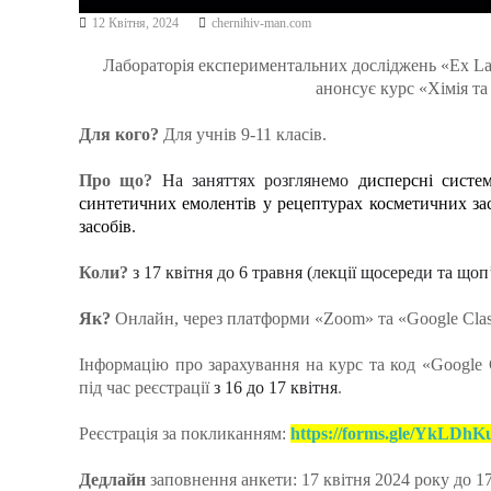
12 Квітня, 2024
chernihiv-man.com
Лабораторія експериментальних досліджень «Ex La
анонсує курс «Хімія та
Для кого?
Для учнів 9-11 класів.
Про що?
На заняттях розглянемо
дисперсні систе
синтетичних емолентів у рецептурах косметичних зас
засобів
.
Коли?
з 17 квітня до 6 травня
(лекції щосереди та
щоп
Як?
Онлайн, через платформи «Zoom» та «Google Cla
Інформацію про зарахування на курс та код «Google C
під час реєстрації
з
16 до 17 квітня
.
Реєстрація за покликанням:
https://forms.gle/YkLDh
Дедлайн
заповнення анкети: 17 квітня 2024 року до 17