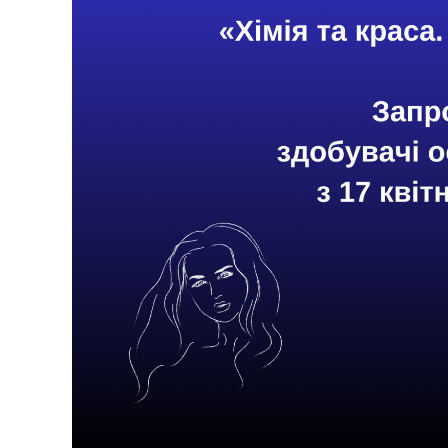
К
У
Ч
Н
І
В
С
Ь
К
О
Ї
М
О
Л
О
Д
І