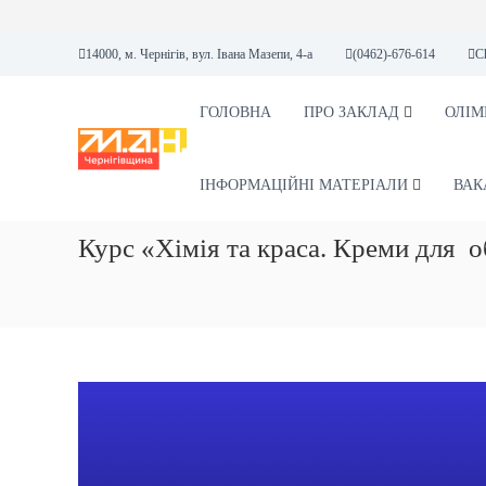
П
14000, м. Чернігів, вул. Івана Мазепи, 4-а
(0462)-676-614
C
е
р
е
ГОЛОВНА
ПРО ЗАКЛАД
ОЛІМ
М
М
й
А
А
т
Н
Л
и
ІНФОРМАЦІЙНІ МАТЕРІАЛИ
ВАК
А
д
А
о
Курс «Хімія та краса. Креми для о
К
в
А
м
і
Д
с
Е
т
М
у
І
Я
Н
А
У