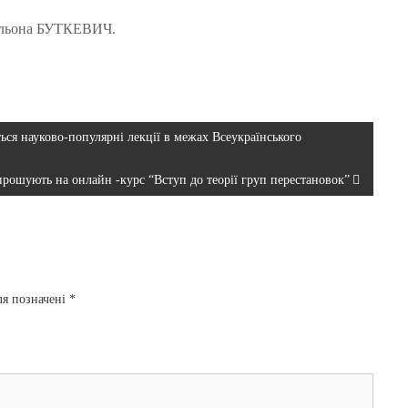
ьона БУТКЕВИЧ.
уться науково-популярні лекції в межах Всеукраїнського
запрошують на онлайн -курс “Вступ до теорії груп перестановок”
ля позначені
*