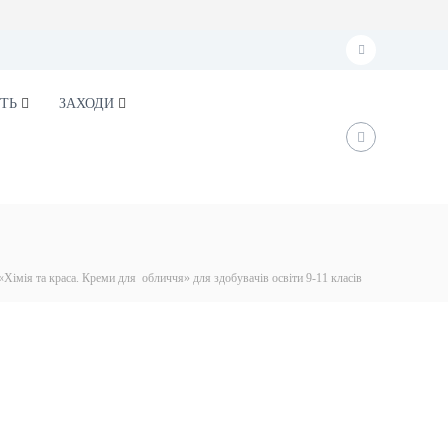
f
a
ТЬ
ЗАХОДИ
c
e
b
o
o
k
«Хімія та краса. Креми для обличчя» для здобувачів освіти 9-11 класів