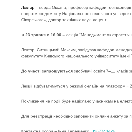
К
Лектор:
Тверда Оксана, професор кафедри геоінженерії 
У
енергоменеджменту Національного технічного університет
Ч
Сікорського», доктор технічних наук, доцент.
Н
І
🔸
23 травня
о 16.00
–
лекція “Менеджмент як стратегічн
В
С
Лектор: Ситницький Максим, завідувач кафедри менеджмен
Ь
факультету Київського національного університету імені
К
О
До участі запрошуються
здобувачі освіти 7
–11 класів з
Ї
М
Лекції відбуватимуться у режимі онлайн на платформі 
О
Л
Покликання на події буде надіслано учасникам на електро
О
Д
Для реєстрації
необхідно заповнити онлайн анкету за 
І
Контактна особа – Інна Терещенко,
0967744426