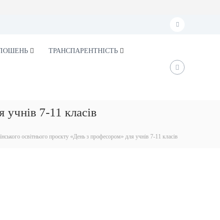
f
a
ЛОШЕНЬ
ТРАНСПАРЕНТНІСТЬ
c
e
b
o
 учнів 7-11 класів
o
k
їнського освітнього проєкту «День з професором» для учнів 7-11 класів