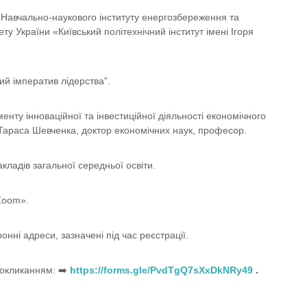
Навчально-наукового інституту енергозбереження та
у України «Київський політехнічний інститут імені Ігоря
ий імператив лідерства”.
ту інноваційної та інвестиційної діяльності економічного
 Тараса Шевченка, доктор економічних наук, професор.
акладів загальної середньої освіти.
«Zoom».
нні адреси, зазначені під час реєстрації.
покликанням: ➡️
https://forms.gle/PvdTgQ7sXxDkNRy49
.