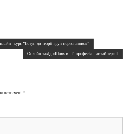
онлайн -курс “Вступ до теорії груп перестановок”
Онлайн захід «Шлях в IT: професія – дизайнер»
ля позначені
*