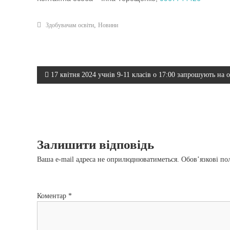
,
Здобувачам освіти
Новини
Н
17 квітня 2024 учнів 9-11 класів о 17:00 запрошують на 
а
в
Залишити відповідь
і
Ваша e-mail адреса не оприлюднюватиметься.
Обов’язкові по
г
а
Коментар
*
ц