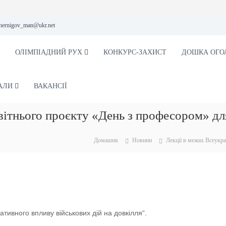
hernigov_man@ukr.net
ОЛІМПІАДНИЙ РУХ
КОНКУРС-ЗАХИСТ
ДОШКА ОГО
АЛИ
ВАКАНСІЇ
вітнього проєкту «День з професором» для
Домашня
Новини
Лекції в межах Всеукра
гативного впливу військових дій на довкілля
“.