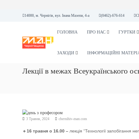
П
14000, м. Чернігів, вул. Івана Мазепи, 4-а
(0462)-676-614
C
е
р
е
ГОЛОВНА
ПРО НАС
ГУРТКИ
М
М
й
А
А
т
Н
Л
и
ЗАХОДИ
ІНФОРМАЦІЙНІ МАТЕРІ
А
д
А
о
Лекції в межах Всеукраїнського ос
К
в
А
м
і
Д
с
Е
т
М
у
І
Я
3 Травня, 2024
chernihiv-man.com
Н
А
🔸
16 травня о 16.00 –
лекція “
Технології запобігання не
У