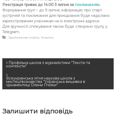
Реєстрація триває до 14.00 3 липня за
покликанням
.
Формування груп – до 9 липня, інформацію про старт
зустрічей та покликання для приєднання буде надіслано
зареєстрованим учасникам на їх електронні адреси.
Для зручності спілкування також буде створено групу у
Telegram.
,
Здобувачам освіти
Новини
Н
Профільна школа з журналістики “Тексти та
контексти”
а
Всеукраїнська літня наукова школа з
мистецтвознавства “Українська вишивка в
в
орнаментиці Олени Пчілки”
і
г
Залишити відповідь