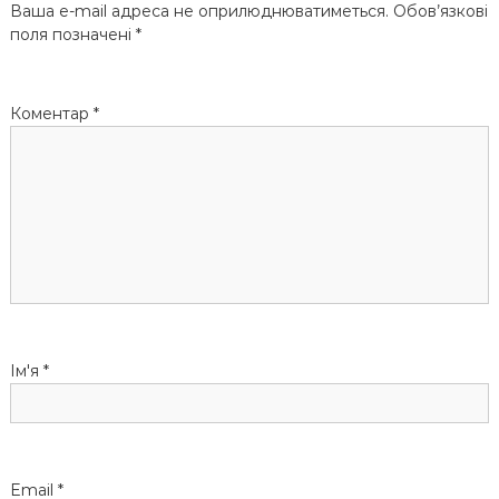
Ваша e-mail адреса не оприлюднюватиметься.
Обов’язкові
а
поля позначені
*
ц
Коментар
*
і
я
з
а
п
и
Ім'я
*
с
і
Email
*