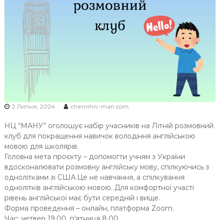
Ч
Н
І
В
С
Ь
К
О
Ї
2 Липня, 2024
chernihiv-man.com
М
НЦ “МАНУ” оголошує набір учасників на Літній розмовний
О
клуб для покращення навичок володіння англійською
Л
мовою для школярів.
О
Головна мета проєкту – допомогти учням з України
Д
вдосконалювати розмовну англійську мову, спілкуючись з
І
однолітками зі США.Це не навчання, а спілкування
однолітків англійською мовою. Для комфортної участі
рівень англійської має бути середній і вище.
Форма проведення – онлайн, платформа Zoom.
Час: четвер 19.00, п’ятниця 8.00