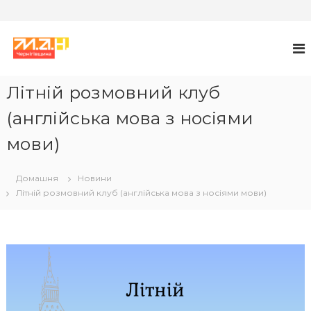
П
е
М
М
А
р
А
Н
е
Л
й
Літній розмовний клуб
А
т
А
(англійська мова з носіями
и
К
д
мови)
А
о
в
Д
м
Е
Домашня
Новини
і
М
Літній розмовний клуб (англійська мова з носіями мови)
с
І
т
Я
у
Н
А
У
К
У