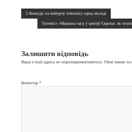
Н
Конкурс на виборчу тематику серед молоді
Телеміст «Машина часу у центрі Європи: як техн
а
в
Залишити відповідь
і
Ваша e-mail адреса не оприлюднюватиметься.
Обов’язкові по
г
а
Коментар
*
ц
і
я