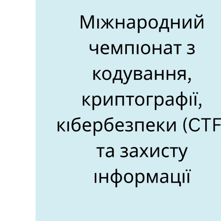
К
У
Ч
Н
І
В
С
Ь
К
О
Ї
М
О
Л
О
Д
І