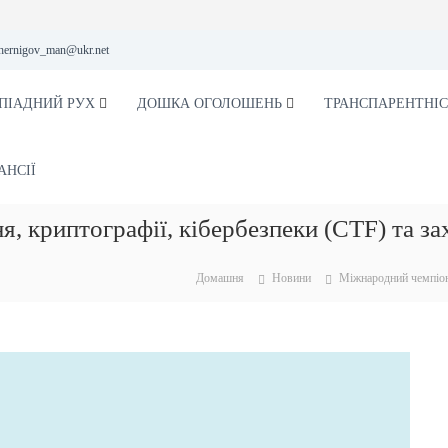
hernigov_man@ukr.net
ПІАДНИЙ РУХ
ДОШКА ОГОЛОШЕНЬ
ТРАНСПАРЕНТНІС
АНСІЇ
, криптографії, кібербезпеки (CTF) та за
Домашня
Новини
Міжнародний чемпіона