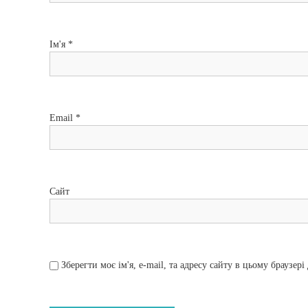
з
а
Ім'я
*
п
и
Email
*
с
і
в
Сайт
Зберегти моє ім'я, e-mail, та адресу сайту в цьому браузер