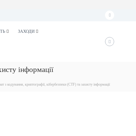
f
a
ТЬ
ЗАХОДИ
c
e
b
o
хисту інформації
o
k
т з кодування, криптографії, кібербезпеки (CTF) та захисту інформації