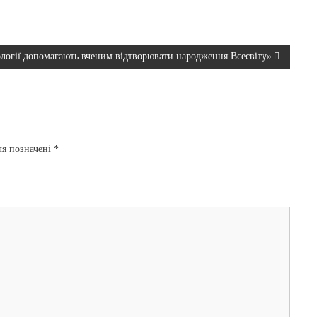
ології допомагають вченим відтворювати народження Всесвіту»
ля позначені
*