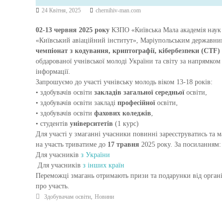
24 Квітня, 2025
chernihiv-man.com
02-13
червня
2025
року
КЗПО «Київська Мала академія наук 
«Київський авіаційний інститут», Маріупольським державни
чемпіонат з кодування, криптографії, кібербезпеки (
CTF
)
обдарованої учнівської молоді України та світу за напрямком
інформації.
Запрошуємо до участі учнівську молодь віком
13-18
років:
• здобувачів освіти
закладів загальної середньої
освіти,
• здобувачів освіти закладі
професійної
освіти,
• здобувачів освіти
фахових коледжів
,
• студентів
університетів
(1 курс)
Для участі у змаганні учасники повинні зареєструватись та м
на участь триватиме до
17 травня
2025
року. За посиланням:
Для учасників
з України
Для учасників
з інших країн
Переможці змагань отримають призи та подарунки від організ
про участь.
,
Здобувачам освіти
Новини