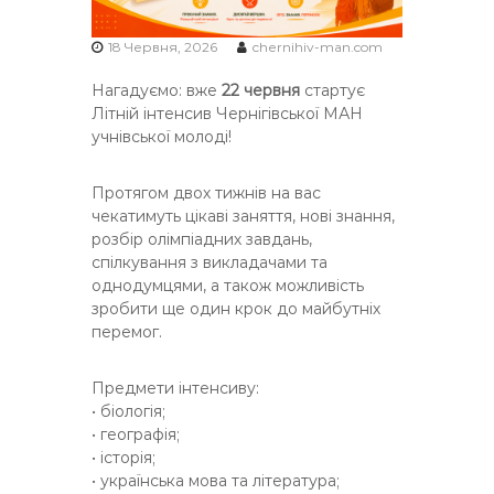
Ч
18 Червня, 2026
chernihiv-man.com
Н
І
Нагадуємо: вже
22 червня
стартує
В
Літній інтенсив Чернігівської МАН
С
учнівської молоді!
Ь
К
Протягом двох тижнів на вас
О
чекатимуть цікаві заняття, нові знання,
Ї
розбір олімпіадних завдань,
М
спілкування з викладачами та
однодумцями, а також можливість
О
зробити ще один крок до майбутніх
Л
перемог.
О
Д
Предмети інтенсиву:
І
• біологія;
• географія;
• історія;
• українська мова та література;