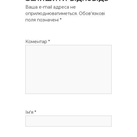
г
Ваша e-mail адреса не
оприлюднюватиметься.
Обов’язкові
а
поля позначені
*
ц
Коментар
*
і
я
з
а
п
Ім'я
*
и
с