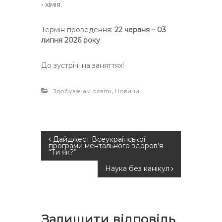
• хімія.
Термін проведення:
22 червня – 03
липня 2026 року
.
До зустрічі на заняттях!
,
Здобувачам освіти
Новини
Н
Дайджест Всеукраїнської
програми ментального здоров’я
“Ти як?”
а
Наука без канікул
в
і
Залишити відповідь