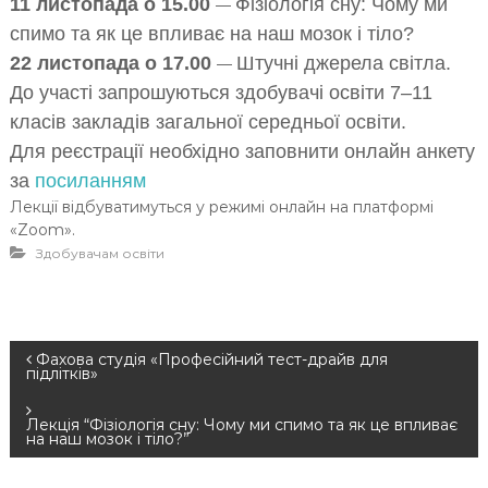
11 листопада о 15.00
Фізіологія сну: Чому ми
—
спимо та як це впливає на наш мозок і тіло
?
22 листопада
о 17.00
Штучні джерела світла.
—
До участі запрошуються здобувачі освіти 7
–11
класів закладів загальної середньої освіти.
Для реєстрації необхідно заповнити онлайн анкету
за
посиланням
Лекції відбуватимуться у режимі онлайн на платформі
«Zoom».
Здобувачам освіти
Н
Фахова студія «Професійний тест-драйв для
підлітків»
а
Лекція “Фізіологія сну: Чому ми спимо та як це впливає
на наш мозок і тіло?”
в