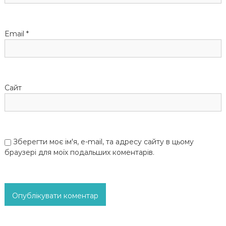
с
і
Email
*
в
Сайт
Зберегти моє ім'я, e-mail, та адресу сайту в цьому
браузері для моїх подальших коментарів.