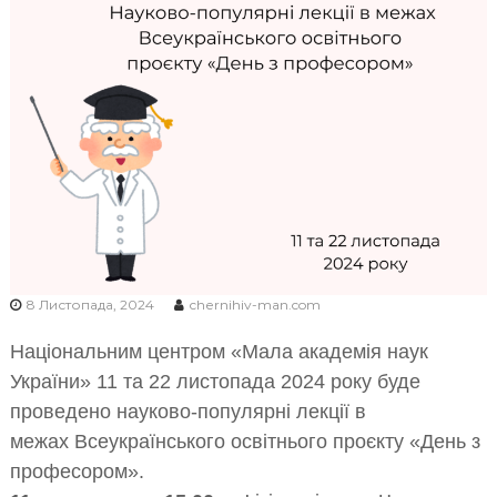
Ч
Н
І
В
С
Ь
К
О
Ї
М
О
8 Листопада, 2024
chernihiv-man.com
Л
О
Національним центром «Мала академія наук
Д
України»
11 та 22 листопада
2024
року буде
І
проведено науково-популярні
лекції
в
межах Всеукраїнського освітнього проєкту «День з
професором».