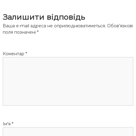
і
Залишити відповідь
г
Ваша e-mail адреса не оприлюднюватиметься.
Обов’язкові
а
поля позначені
*
ц
Коментар
*
і
я
з
а
п
Ім'я
*
и