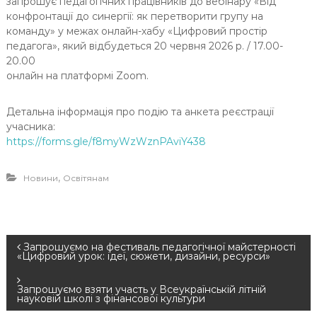
запрошує педагогічних працівників до вебінару «Від
конфронтації до синергії: як перетворити групу на
команду» у межах онлайн-хабу «Цифровий простір
педагога», який відбудеться 20 червня
2026
р. / 17.
00-
20
.00
онлайн на платформі Zoom.
Детальна інформація про подію та анкета реєстрації
учасника:
https://forms.gle/f8myWzWznPAviY438
,
Новини
Освітянам
Н
Запрошуємо на фестиваль педагогічної майстерності
«Цифровий урок: ідеї, сюжети, дизайни, ресурси»
а
Запрошуємо взяти участь у Всеукраїнській літній
науковій школі з фінансової культури
в