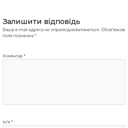
і
Залишити відповідь
г
Ваша e-mail адреса не оприлюднюватиметься.
Обов’язкові
а
поля позначені
*
ц
Коментар
*
і
я
з
а
п
Ім'я
*
и