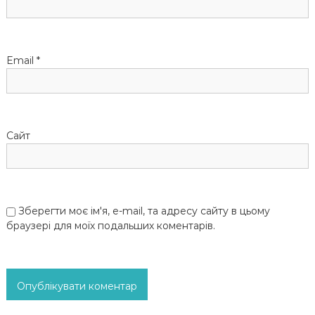
с
і
Email
*
в
Сайт
Зберегти моє ім'я, e-mail, та адресу сайту в цьому
браузері для моїх подальших коментарів.