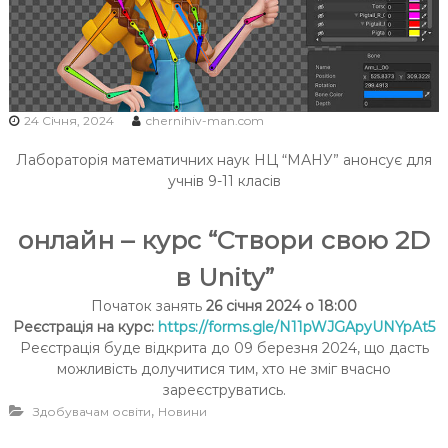
Ч
Н
І
В
С
24 Січня, 2024
chernihiv-man.com
Ь
Лабораторія математичних наук НЦ “МАНУ” анонсує для
К
учнів 9-11 класів
О
Ї
онлайн – курс “Створи свою 2D
М
О
в Unity”
Л
Початок занять
26 січня
2024
о 18:00
О
Реєстрація на курс:
https://forms.gle/N11pWJGApyUNYpAt5
Д
Реєстрація буде відкрита до 09 березня 2024, що дасть
І
можливість долучитися тим, хто не зміг вчасно
зареєструватись.
,
Здобувачам освіти
Новини