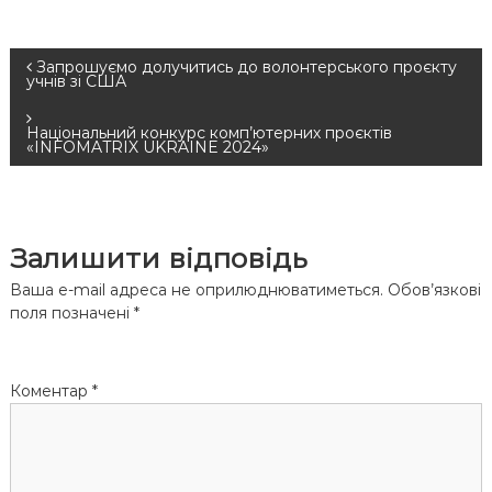
Н
Запрошуємо долучитись до волонтерського проєкту
учнів зі США
а
Національний конкурс комп’ютерних проєктів
«INFOMATRIX UKRAINE 2024»
в
і
Залишити відповідь
г
Ваша e-mail адреса не оприлюднюватиметься.
Обов’язкові
а
поля позначені
*
ц
Коментар
*
і
я