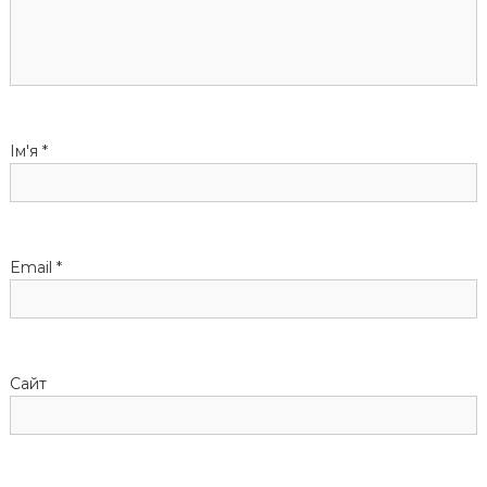
з
а
п
Ім'я
*
и
с
і
Email
*
в
Сайт