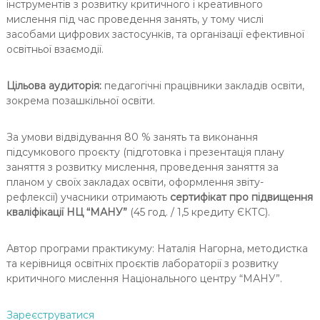
інструментів з розвитку критичного і креативного
мислення під час проведення занять, у тому числі
засобами цифрових застосунків, та організації ефективної
освітньої взаємодії.
Цільова аудиторія:
педагогічні працівники закладів освіти,
зокрема позашкільної освіти.
За умови відвідування 80 % занять та виконання
підсумкового проєкту (підготовка і презентація плану
заняття з розвитку мислення, проведення заняття за
планом у своїх закладах освіти, оформлення звіту-
рефлексії) учасники отримають
сертифікат
про підвищення
кваліфікації НЦ “МАНУ”
(45 год. / 1,5 кредиту ЄКТС).
Автор програми практикуму: Наталія Нагорна, методистка
та керівниця освітніх проєктів лабораторії з розвитку
критичного мислення Національного центру “МАНУ”.
Зареєструватися