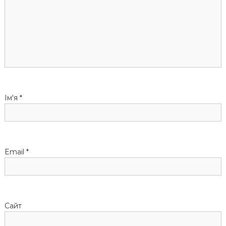
і
я
з
а
п
Ім'я
*
и
с
Email
*
і
в
Сайт