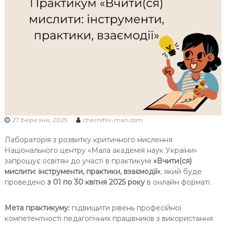
Ч
Н
І
В
С
Ь
К
О
Ї
М
27 Березня, 2025
chernihiv-man.com
О
Лабораторія з розвитку критичного мислення
Л
Національного центру «Мала академія наук України»
О
запрошує освітян до участі в практикумі
«Вчити(ся)
Д
мислити: інструменти, практики, взаємодії»
, який буде
І
проведено
з 01 по 30 квітня 2025 року
в онлайн форматі.
Мета практикуму:
підвищити рівень професійної
компетентності педагогічних працівників з використання