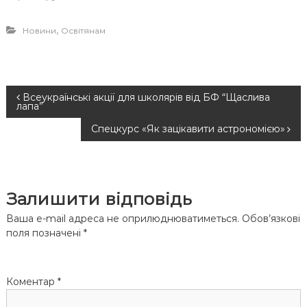
,
Новини
Освітянам
Н
Всеукраїнські акції для школярів від БФ “Щаслива
лапа”
а
Спецкурс «Як зацікавити астрономією»
в
і
Залишити відповідь
г
Ваша e-mail адреса не оприлюднюватиметься.
Обов’язкові
поля позначені
*
а
ц
Коментар
*