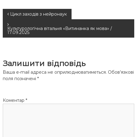
Н
Цикл заходів з нейронаук
а
Культурологічна вітальня «Витинанка як мова» /
17.09.2025
в
і
Залишити відповідь
г
Ваша e-mail адреса не оприлюднюватиметься.
Обов’язкові
поля позначені
*
а
ц
Коментар
*
і
я