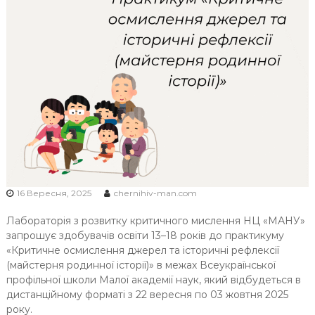
Ч
Н
І
В
С
Ь
К
О
Ї
М
О
16 Вересня, 2025
chernihiv-man.com
Л
О
Лабораторія з розвитку критичного мислення НЦ «МАНУ»
Д
запрошує здобувачів освіти 13–18 років до практикуму
І
«Критичне осмислення джерел та історичні рефлексії
(майстерня родинної історії)» в межах Всеукраїнської
профільної школи Малої академії наук, який відбудеться в
дистанційному форматі з 22 вересня по 03 жовтня 2025
року.