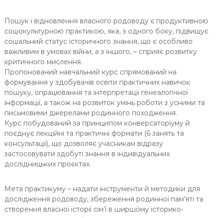
Пошук і відновлення власного родоводу є продуктивною
соціокультурною практикою, яка, з одного боку, підвищує
соціальний статус історичного знання, що є особливо
важливим в умовах війни, а з іншого, – сприяє розвитку
критичного мислення.
Пропонований навчальний курс спрямований на
формування у здобувачів освіти практичних навичок
пошуку, опрацювання та інтерпретації генеалогічної
інформації, а також на розвиток умінь роботи з усними та
письмовими джерелами родинного походження.
Курс побудований за принципом конверсаторіуму й
поєднує лекційні та практичні формати (6 занять та
консультації), що дозволяє учасникам відразу
застосовувати здобуті знання в індивідуальних
дослідницьких проєктах.
Мета практикуму – надати інструменти й методики для
дослідження родоводу, збереження родинної пам’яті та
створення власної історії сім’ї в ширшому історико-