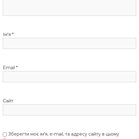
з
а
п
Ім'я
*
и
с
Email
*
і
в
Сайт
Зберегти моє ім'я, e-mail, та адресу сайту в цьому