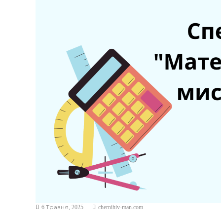
К
У
Ч
Н
І
В
С
Ь
К
О
Ї
М
О
Л
О
Д
І
6 Травня, 2025
chernihiv-man.com