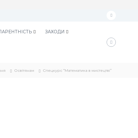
f
a
ПАРЕНТНІСТЬ
ЗАХОДИ
c
e
b
o
шня
Освітянам
Спецкурс “Математика в мистецтві”
o
k