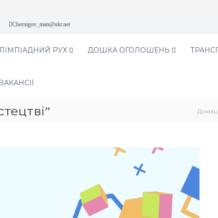
Chernigov_man@ukr.net
ЛІМПІАДНИЙ РУХ
ДОШКА ОГОЛОШЕНЬ
ТРАНС
ВАКАНСІЇ
стецтві”
Дома