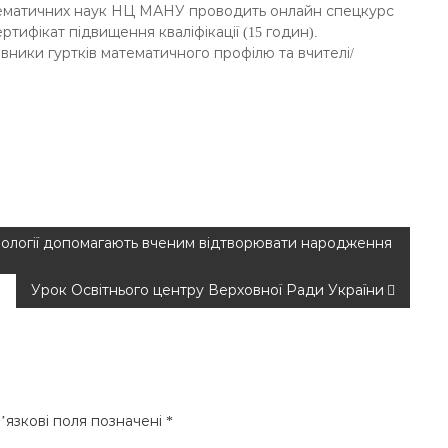
ематичних наук НЦ МАНУ проводить онлайн спецкурс
тифікат підвищення кваліфікації (15 годин).
вники гуртків математичного профілю та вчителі/
хнології допомагають вченим відтворювати народження
Урок Освітнього центру Верховної Ради України
’язкові поля позначені
*