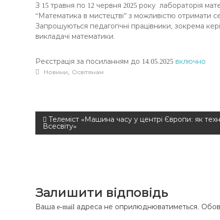
З 15 травня по 12 червня
2025
року лабораторія мат
“Математика в мистецтві” з можливістю отримати сер
Запрошуються педагогічні працівники, зокрема кері
викладачі математики.
Реєстрація за посиланням до 14.05.
2025
включно
,
Новини
Освітянам
Н
Телеміст «Машина часу у центрі Європи: як те
Всесвіту»
а
в
і
Залишити відповідь
г
Ваша e-mail адреса не оприлюднюватиметься.
Обов