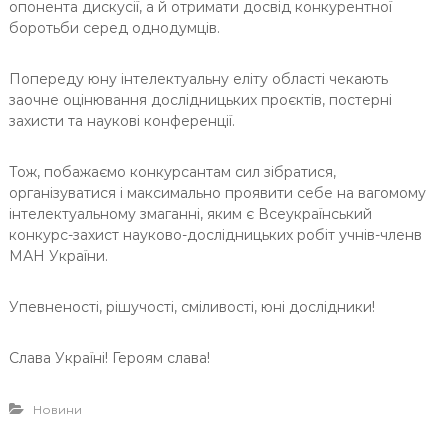
опонента дискусії, а й отримати досвід конкурентної
боротьби серед однодумців.
Попереду юну інтелектуальну еліту області чекають
заочне оцінювання дослідницьких проєктів, постерні
захисти та наукові конференції.
Тож, побажаємо конкурсантам сил зібратися,
організуватися і максимально проявити себе на вагомому
інтелектуальному змаганні, яким є Всеукраїнський
конкурс-захист науково-дослідницьких робіт учнів-членв
МАН України.
Упевненості, рішучості, сміливості, юні дослідники!
Слава Україні! Героям слава!
Новини