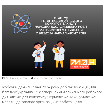
Ч
Н
І
В
С
Ь
К
О
Ї
М
О
Л
О
Д
30 Січня, 2024
chernihiv-man.com
І
Робочий день 30 січня 2024 року добігає до кінця. Для
багатьох українців це є завершенням звичайного робочого
дня, але не для колективу Чернігівської МАН учнівської
молоді, де закипає організаційна робота щодо