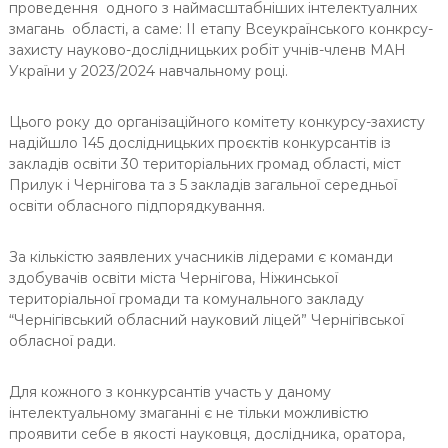
проведення одного з наймасштабніших інтелектуалних
змагань області, а саме: ІІ етапу Всеукраїнського конкрсу-
захисту науково-дослідницьких робіт учнів-членв МАН
України у 2023/2024 навчальному році.
Цього року до організаційного комітету конкурсу-захисту
надійшло 145 дослідницьких проєктів конкурсантів із
закладів освіти 30 територіальних громад області, міст
Прилук і Чернігова та з 5 закладів загальної середньої
освіти обласного підпорядкування.
За кількістю заявлених учасників лідерами є команди
здобувачів освіти міста Чернігова, Ніжинської
територіальної громади та комунального закладу
“Чернігівський обласний науковий ліцей” Чернігівської
обласної ради.
Для кожного з конкурсантів участь у даному
інтелектуальному змаганні є не тільки можливістю
проявити себе в якості науковця, дослідника, оратора,