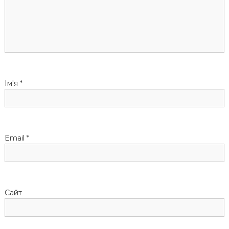
з
а
п
и
Ім'я
*
с
і
Email
*
в
Сайт