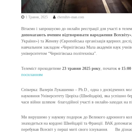
1 Травня, 2025
chernihiv-man.com
Вітаємо і запрошуємо до онлайн реєстрації для участі в теле
допомагають вченим відтворювати народження Всесвіту»
України») та Женеву (Європейська організація ядерних дос
навчальним закладом «Чернігівська Мала академія наук учнів
університетом “Чернігівська політехніка”.
Телеміст проходитиме
23 травня 2025 року
, початок
о 15:00
посиланням
Спікерка: Валерія Лукашенко – Ph.D., одна з досвідчених мо
науковиня Університету Цюріха (Швейцарія), яка успішно бе
часи війни шляхом благодійної участі в онлайн-заходах на п
Ми вирушимо у наукову подорож до Великого адронного кола
знаходиться на кордоні Швейцарії та Франції. ВАК допомагає
перебував Всесвіт у перші миті свого існування. Ви дізнаєт