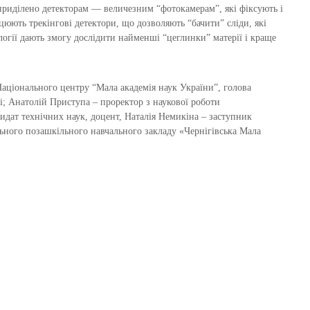
 приділено детекторам — величезним “фотокамерам”, які фіксують і
цюють трекінгові детектори, що дозволяють “бачити” сліди, які
логії дають змогу дослідити найменші “цеглинки” матерії і краще
аціонального центру “Мала академія наук України”, голова
і; Анатолій Приступа – проректор з наукової роботи
дидат технічних наук, доцент, Наталія Немикіна – заступник
ьного позашкільного навчального закладу «Чернігівська Мала