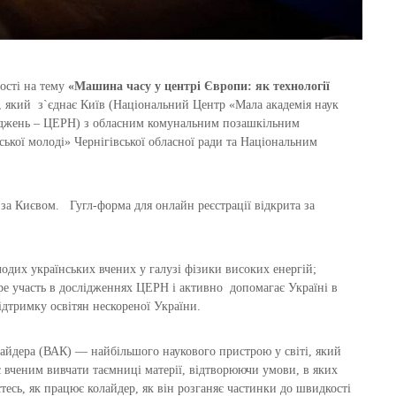
мості на тему
«
Машина часу у центрі Європи: як технології
, який з`єднає Київ (Національний Центр «Мала академія наук
ліджень – ЦЕРН) з обласним комунальним позашкільним
ської молоді» Чернігівської обласної ради та Національним
за Києвом. Гугл-форма для онлайн реєстрації відкрита за
лодих українських вчених у галузі фізики високих енергій;
ре участь в дослідженнях ЦЕРН і активно допомагає Україні в
ідтримку освітян нескореної України.
йдера (ВАК) — найбільшого наукового пристрою у світі, який
 вченим вивчати таємниці матерії, відтворюючи умови, в яких
есь, як працює колайдер, як він розганяє частинки до швидкості