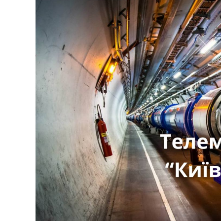
К
У
Ч
Н
І
В
С
Ь
К
О
Ї
М
О
Л
О
Д
І