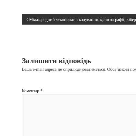
Н
Міжнародний чемпіонат з кодування, криптографії, кібер
а
в
Залишити відповідь
і
Ваша e-mail адреса не оприлюднюватиметься.
Обов’язкові по
г
а
Коментар
*
ц
і
я