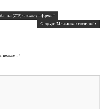
безпеки (CTF) та захисту інформації
Спецкурс “Математика в мистецтві”
ля позначені
*