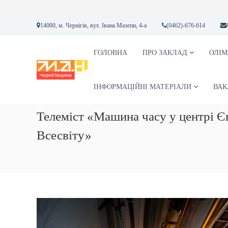
П
14000, м. Чернігів, вул. Івана Мазепи, 4-а
(0462)-676-614
е
р
е
ГОЛОВНА
ПРО ЗАКЛАД
ОЛІМ
М
М
й
А
А
т
Н
Л
и
ІНФОРМАЦІЙНІ МАТЕРІАЛИ
ВАК
А
д
А
о
Телеміст «Машина часу у центрі Є
К
в
А
м
Всесвіту»
і
Д
с
Е
т
М
у
І
Я
Н
А
У