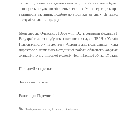
світла і що саме досліджують науковці. Особливу увагу буде
записують результати зіткнень частинок. Ми з’ясуємо, як пра
залишають частинки, подібно до відбитків на снігу. Ці техно
зрозуміти закони природи.
Модератори: Олександр Юров – Ph.D., провідний фахівець Н
Всеукраїнського клубу почесних послів науки ЦЕРН в Україн
Національного університету «Чернігівська політехніка», кан
директора з навчально-методичної роботи обласного комунал
академія наук учнівської молоді» Чернігівської обласної ради.
Приєднуйтесь до нас!
Знання — то сила!
Разом – до Перемоги!
,
,
Здобувачам освіти
Новини
Освітянам