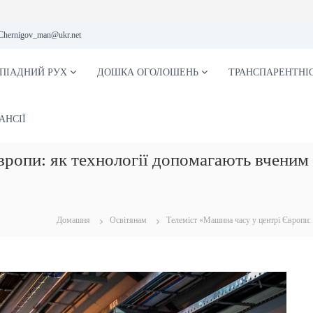
Chernigov_man@ukr.net
ПІАДНИЙ РУХ
ДОШКА ОГОЛОШЕНЬ
ТРАНСПАРЕНТНІ
АНСІЇ
вропи: як технології допомагають вчени
Домашня
Освітянам
Телеміст «Машина часу у центрі Європи: