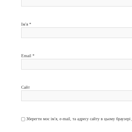
з
а
Ім'я
*
п
и
Email
*
с
і
в
Сайт
Зберегти моє ім'я, e-mail, та адресу сайту в цьому браузер