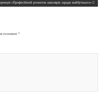
еренція «Професійний розвиток школярів заради майбутнього»
ля позначені
*