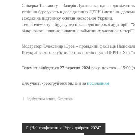
К
Спікерка Телемосту – Валерія Лукашенко, одна з досвідчених
успішно бере участь в дослідженнях ЦЕРН і активно допомаг
У
заходах на підтримку освітян нескореної України.
Ч
Тема Телемосту – буде супер цікава для широкої аудиторії: “
Н
відкривають шлях до вивчення найменших частинок матерії”
І
В
Модератор: Олександр Юров – провідний фахівець Національн
С
Всеукраїнського клубу почесних послів науки ЦЕРН в Україн
Ь
К
Телеміст відбудеться
27 вересня 2024
року, початок – 15:00 (
О
Ї
Для участі -реєструйтеся онлайн за
посиланням
М
О
,
Л
Здобувачам освіти
Освітянам
О
Д
І
Н
(Не) конференція “Урок доброти 2024”