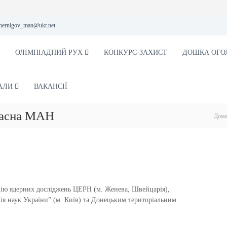
hernigov_man@ukr.net
ОЛІМПІАДНИЙ РУХ
КОНКУРС-ЗАХИСТ
ДОШКА ОГО
АЛИ
ВАКАНСІЇ
ласна МАН
Дом
ацію ядерних досліджень ЦЕРН (м. Женева, Швейцарія),
 наук України” (м. Київ) та Донецьким територіальним