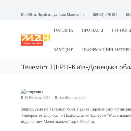
П
14000, м. Чернігів, вул. Івана Мазепи, 4-а
(0462)-676-614
C
е
р
е
ГОЛОВНА
ПРО НАС
ГУРТКИ
М
М
й
А
А
т
Н
Л
и
ЗАХОДИ
ІНФОРМАЦІЙНІ МАТЕРІ
А
д
А
о
Телеміст ЦЕРН-Київ-Донецька об
К
в
А
м
і
Д
с
Е
т
М
у
19 Вересня, 2024
chernihiv-man.com
І
Я
Запрошуємо на Телеміст, який з`єднає Європейську організ
Н
Університет Цюриха з Національним Центром “Мала академія
відділенням Малої академії наук України.
А
У