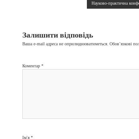
Науково-практична конф
а
в
Залишити відповідь
і
Ваша e-mail адреса не оприлюднюватиметься.
Обов’язкові по
г
а
Коментар
*
ц
і
я
з
а
Ім'я
*