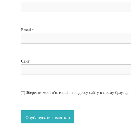
п
и
Email
*
с
і
в
Сайт
Зберегти моє ім'я, e-mail, та адресу сайту в цьому браузер