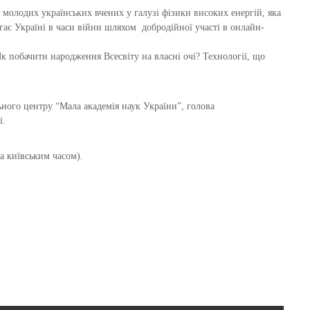
 молодих українських вчених у галузі фізики високих енергій, яка
ає Україні в часи війни шляхом добродійної участі в онлайн-
Як побачити народження Всесвіту на власні очі? Технології, що
.
ого центру “Мала академія наук України”, голова
і.
за київським часом).