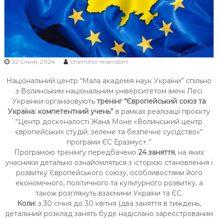
Ч
Н
І
В
С
22 Січня, 2024
chernihiv-man.com
Ь
К
Національний центр “Мала академія наук України” спільно
з Волинським національним університетом імені Лесі
О
Українки організовують
тренінг “Європейський союз та
Ї
Україна: компетентний учень”
в рамках реалізації проєкту
М
“Центр досконалості Жана Моне «Волинський центр
О
європейських студій: зелене та безпечне сусідство»”
Л
програми ЄС Еразмус+.”
О
Програмою тренінгу передбачено
24 заняття
, на яких
Д
учасники детально ознайомляться з історією становлення і
розвитку Європейського союзу, особливостями його
І
економічного, політичного та культурного розвитку, а
також розглянуть взаємини України та ЄС.
Коли:
з 30 січня до 30 квітня (два заняття в тиждень,
детальний розклад занять буде надіслано зареєстрованим