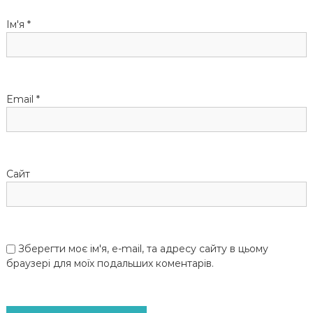
п
Ім'я
*
и
с
Email
*
і
в
Сайт
Зберегти моє ім'я, e-mail, та адресу сайту в цьому
браузері для моїх подальших коментарів.