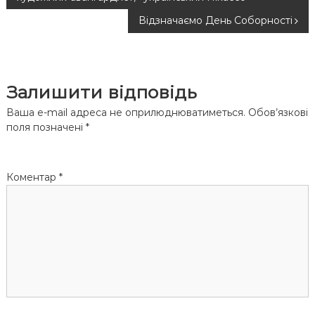
а
Відзначаємо День Соборності
в
і
Залишити відповідь
г
Ваша e-mail адреса не оприлюднюватиметься.
Обов’язкові
поля позначені
*
а
ц
Коментар
*
і
я
з
а