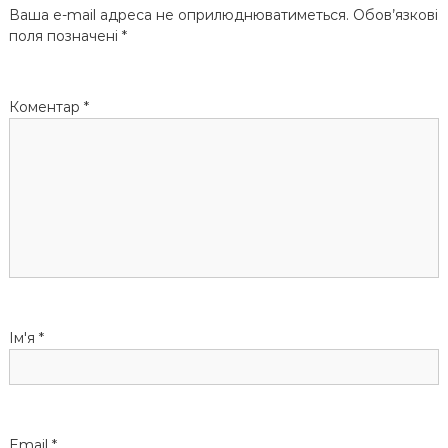
Ваша e-mail адреса не оприлюднюватиметься.
Обов’язкові
а
поля позначені
*
ц
Коментар
*
і
я
з
а
п
и
Ім'я
*
с
і
Email
*