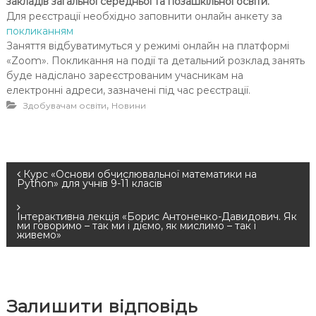
закладів загальної середньої та позашкільної освіти.
Для реєстрації необхідно заповнити онлайн анкету за
покликанням
Заняття відбуватимуться у режимі онлайн на платформі
«Zoom». Покликання на події та
детальний розклад занять
буде надіслано зареєстрованим учасникам на
електронні
адреси
,
зазначені під час реєстрації.
,
Здобувачам освіти
Новини
Н
Курс «Основи обчислювальної математики на
Python» для учнів 9-11 класів
а
Інтерактивна лекція «Борис Антоненко-Давидович. Як
ми говоримо – так ми і діємо, як мислимо – так і
в
живемо»
і
г
Залишити відповідь