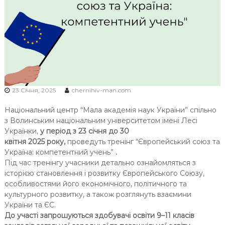
Ч
Н
І
В
С
Ь
К
23 Січня, 2025
chernihiv-man.com
О
Ї
Національний центр “Мала академія наук України” спільно
М
з Волинським національним університетом імені Лесі
О
Українки,
у період
з 23 січня до 30
квітня
2025
року,
проведуть тренінг “Європейський союз та
Л
Україна: компетентний учень”
.
О
Під час тренінгу учасники детально ознайомляться з
Д
історією становлення і розвитку Європейського Союзу,
І
особливостями його економічного, політичного та
культурного розвитку, а також розглянуть взаємини
України та ЄС.
До участі запрошуються здобувачі освіти 9–11 класів