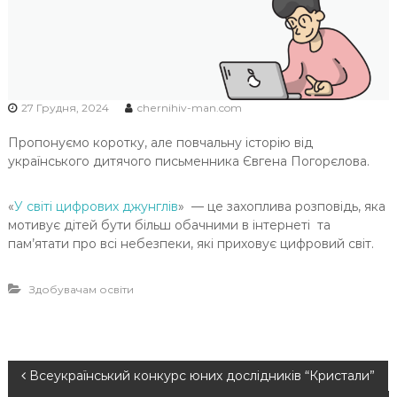
Ч
Н
І
В
С
27 Грудня, 2024
chernihiv-man.com
Ь
Пропонуємо коротку, але повчальну історію від
К
українського дитячого письменника Євгена Погорєлова.
О
Ї
«
У світі цифрових джунглів
» — це захоплива розповідь, яка
М
мотивує дітей бути більш обачними в інтернеті та
О
пам’ятати про всі небезпеки, які приховує цифровий світ.
Л
О
Здобувачам освіти
Д
І
Н
Всеукраїнський конкурс юних дослідників “Кристали”