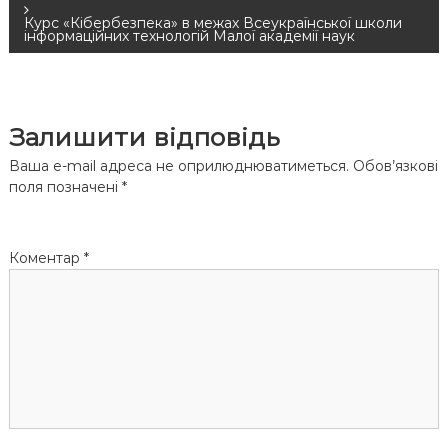
а
Курс «Кібербезпека» в межах Всеукраїнської школи
інформаційних технологій Малої академії наук
в
і
Залишити відповідь
г
Ваша e-mail адреса не оприлюднюватиметься.
Обов’язкові
поля позначені
*
а
ц
Коментар
*
і
я
з
а