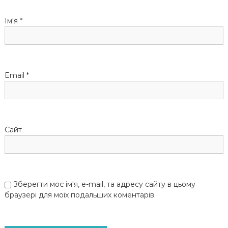
п
Ім'я
*
и
с
Email
*
і
в
Сайт
Зберегти моє ім'я, e-mail, та адресу сайту в цьому
браузері для моїх подальших коментарів.