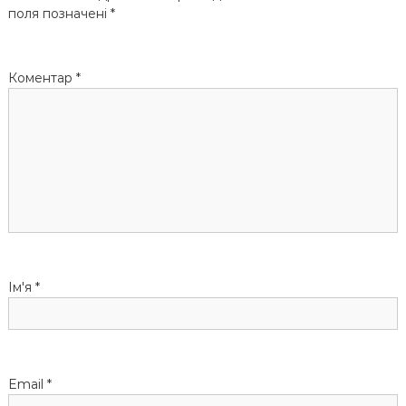
а
поля позначені
*
ц
Коментар
*
і
я
з
а
п
и
Ім'я
*
с
і
Email
*