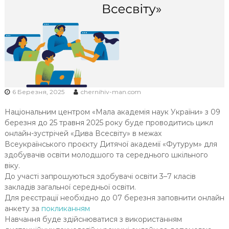
Ч
Н
І
В
С
Ь
К
6 Березня, 2025
chernihiv-man.com
О
Ї
Національним центром «Мала академія наук України» з 09
М
березня до 25 травня
2025
року буде проводитись цикл
О
онлайн-зустрічей «Дива Всесвіту» в межах
Всеукраїнського проєкту Дитячої академії «Футурум» для
Л
здобувачів освіти молодшого та середнього шкільного
О
віку.
Д
До участі запрошуються здобувачі освіти 3–7 класів
І
закладів загальної середньої освіти.
Для реєстрації необхідно до 07 березня заповнити онлайн
анкету за
покликанням
Навчання буде здійснюватися з використанням