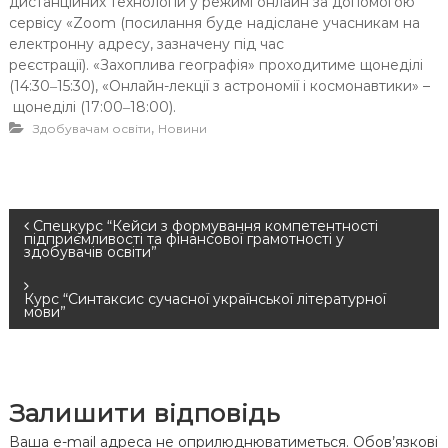
дистанційних технологій у режимі онлайн за допомогою
сервісу «Zoom (посилання буде надіслане учасникам на
електронну адресу, зазначену під час
реєстрації). «Захоплива географія» проходитиме щонеділі
(14:30‒15:30), «Онлайн-лекції з астрономії і космонавтики» –
щонеділі (17:00‒18:00).
,
Здобувачам освіти
Новини
Н
Спецкурс “Кейси з формування компетентності
підприємливості та фінансової грамотності у
здобувачів освіти”
а
Курс “Синтаксис сучасної української літературної
в
мови”
і
г
Залишити відповідь
Ваша e-mail адреса не оприлюднюватиметься.
Обов’язкові