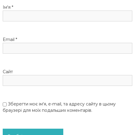
п
Ім'я
*
и
с
Email
*
і
в
Сайт
Зберегти моє ім'я, e-mail, та адресу сайту в цьому
браузері для моїх подальших коментарів.