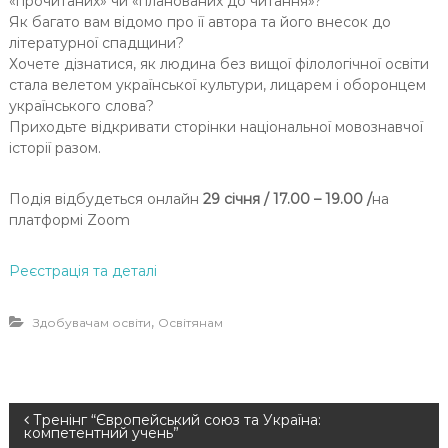
«прочитаних» чи «планованих до читання»?
Як багато вам відомо про її автора та його внесок до
літературної спадщини?
Хочете дізнатися, як людина без вищої філологічної освіти
стала велетом української культури, лицарем і оборонцем
українського слова?
Приходьте відкривати сторінки національної мовознавчої
історії разом.
Подія відбудеться онлайн
29 січня / 17.00 – 19.00 /
на
платформі Zoom
Реєстрація та деталі
,
Здобувачам освіти
Освітянам
Н
Тренінг “Європейський союз та Україна:
компетентний учень”