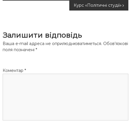
а
Курс «Політичні студії»
в
і
Залишити відповідь
г
Ваша e-mail адреса не оприлюднюватиметься.
Обов’язкові
поля позначені
*
а
ц
Коментар
*
і
я
з
а