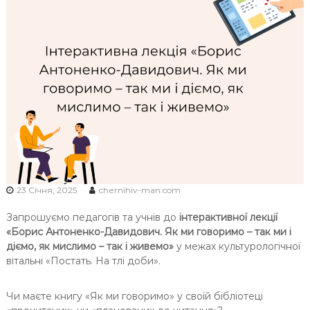
Ч
Н
І
В
С
Ь
К
О
Ї
М
О
23 Січня, 2025
chernihiv-man.com
Л
О
Запрошуємо педагогів та учнів до
інтерактивної лекції
Д
«Борис Антоненко-Давидович. Як ми говоримо – так ми і
І
діємо, як мислимо – так і живемо»
у межах культурологічної
вітальні «Постать. На тлі доби».
Чи маєте книгу «Як ми говоримо» у своїй бібліотеці