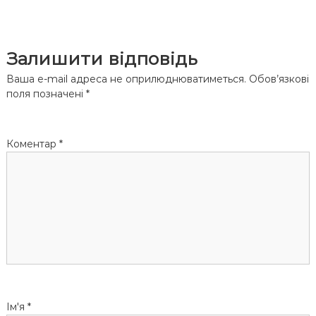
а
в
Залишити відповідь
і
Ваша e-mail адреса не оприлюднюватиметься.
Обов’язкові
поля позначені
*
г
а
Коментар
*
ц
і
я
з
а
Ім'я
*