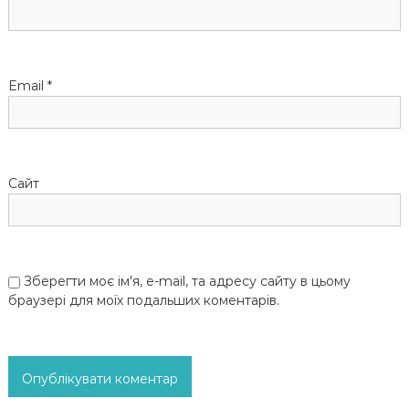
п
и
Email
*
с
і
Сайт
в
Зберегти моє ім'я, e-mail, та адресу сайту в цьому
браузері для моїх подальших коментарів.