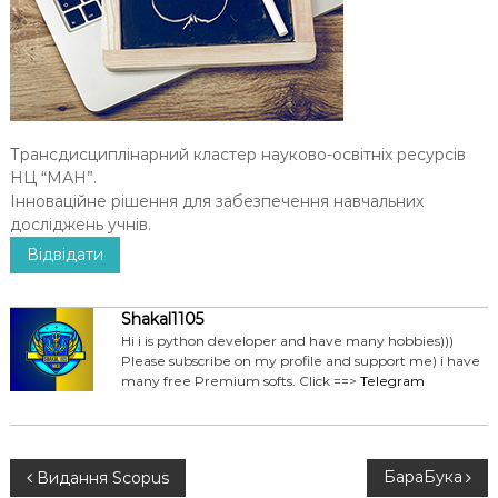
Ч
Н
І
В
С
Трансдисциплінарний кластер науково-освітніх ресурсів
Ь
НЦ “МАН”.
К
Інноваційне рішення для забезпечення навчальних
О
досліджень учнів.
Ї
Відвідати
М
О
Л
Shakal1105
Hi i is python developer and have many hobbies)))
О
Please subscribe on my profile and support me) i have
Д
many free Premium softs. Click ==>
Telegram
І
Н
БараБука
Видання Scopus