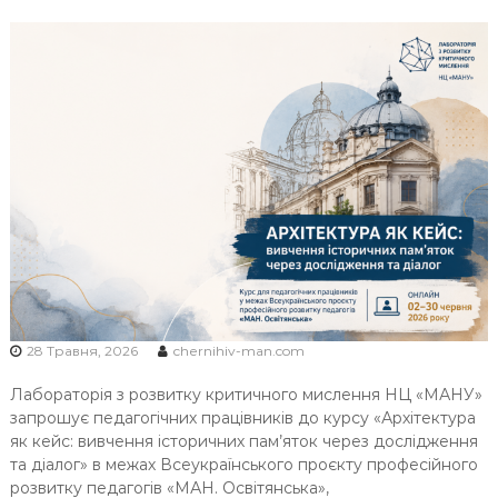
Ч
Н
І
В
С
Ь
К
О
Ї
М
О
Л
О
28 Травня, 2026
chernihiv-man.com
Д
Лабораторія з розвитку критичного мислення НЦ «МАНУ»
І
запрошує педагогічних працівників до курсу «Архітектура
як кейс: вивчення історичних пам’яток через дослідження
та діалог» в межах Всеукраїнського проєкту професійного
розвитку педагогів «МАН. Освітянська»,