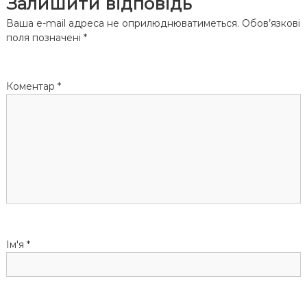
Залишити відповідь
г
Ваша e-mail адреса не оприлюднюватиметься.
Обов’язкові
поля позначені
*
а
ц
Коментар
*
і
я
з
а
п
Ім'я
*
и
с