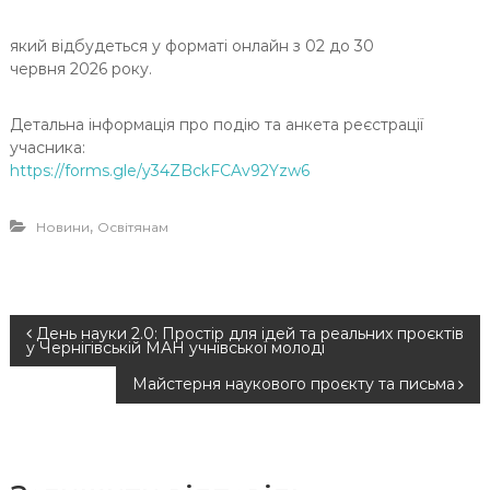
який відбудеться у форматі онлайн з 02 до 30
червня
2026
року.
Детальна інформація про подію та анкета реєстрації
учасника:
https://forms.gle/y34ZBckFCAv92Yzw6
,
Новини
Освітянам
Н
День науки 2.0: Простір для ідей та реальних проєктів
у Чернігівській МАН учнівської молоді
а
Майстерня наукового проєкту та письма
в
і